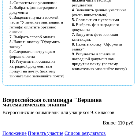
нижней части таблицы
4.
Согласиться с условиями
результатов)
5.
Выбрать фон наградного
4.
Заполнить данные участника
документа
(очень внимательно)
6.
Выделить пункт в нижней
5.
Согласиться с условиями
части "У меня нет квитанции, я
6.
Выбрать фон наградного
готов(а) оплатить оргвзнос
документа
онлайн"
7.
Загрузить фото или скан
7.
Выбрать способ оплаты.
квитанции.
8.
Нажать кнопку "Оформить
8.
Нажать кнопку "Оформить
заявку"
заявку"
9.
Следовать инструкциям
9.
Результаты и ссылка на
формы оплаты
наградной документ вам
10.
Результаты и ссылка на
придут на почту. (поэтому
наградной документ вам
внимательно заполняйте почту)
придут на почту. (поэтому
внимательно заполняйте почту)
Всероссийская олимпиада "Вершина
математических знаний"
Всероссийские олимпиады для учащихся 9-х классов
Взнос:
110
руб.
Положение
Принять участие
Список результатов