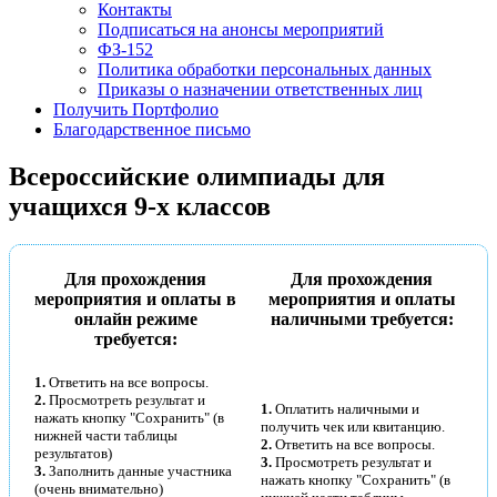
Контакты
Подписаться на анонсы мероприятий
ФЗ-152
Политика обработки персональных данных
Имя
Приказы о назначении ответственных лиц
Получить Портфолио
Благодарственное письмо
Всероссийские олимпиады для
Организация
учащихся 9-х классов
Для прохождения
Для прохождения
мероприятия и оплаты в
мероприятия и оплаты
Подписаться
онлайн режиме
наличными требуется:
требуется:
Нажимая на кнопку, вы даете согласие на обработку своих
1.
Ответить на все вопросы.
персональных данных согласно 152-ФЗ.
Подробнее
2.
Просмотреть результат и
1.
Оплатить наличными и
нажать кнопку "Сохранить" (в
получить чек или квитанцию.
нижней части таблицы
2.
Ответить на все вопросы.
результатов)
3.
Просмотреть результат и
3.
Заполнить данные участника
нажать кнопку "Сохранить" (в
(очень внимательно)