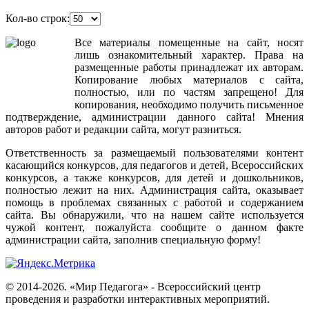
Кол-во строк:
Все
материалы
помещенные
на
сайт
,
носят
лишь
ознакомительный
характер
.
Права
на
размещенные
работы
принадлежат
их
авторам
.
Копирование
любых
материалов
с
сайта
,
полностью
,
или
по
частям
запрещено
!
Для
копирования
,
необходимо
получить
письменное
подтверждение
,
администрации
данного
сайта
!
Мнения
авторов
работ
и
редакции
сайта
,
могут
разниться
.
Ответственность
за
размещаемый
пользователями
контент
касающийся
конкурсов
,
для
педагогов
и
детей
,
Всероссийских
конкурсов
,
а
также
конкурсов
,
для
детей
и
дошкольников
,
полностью
лежит
на
них
.
Администрация
сайта
,
оказывает
помощь
в
проблемах
связанных
с
работой
и
содержанием
сайта
.
Вы
обнаружили
,
что
на
нашем
сайте
используется
чужой
контент
,
пожалуйста
сообщите
о
данном
факте
администрации
сайта
,
заполнив
специальную
форму
!
© 2014-2026. «Мир Педагога» - Всероссийский центр
проведения и разработки интерактивных мероприятий.