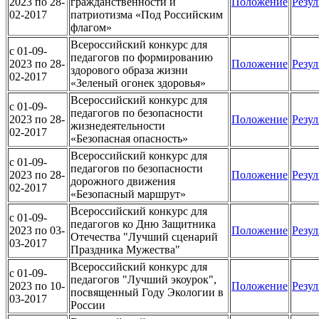
2023 по 28-
гражданственности и
Положение
Резул
02-2017
патриотизма «Под Российским
флагом»
Всероссийский конкурс для
c 01-09-
педагогов по формированию
2023 по 28-
Положение
Резул
здорового образа жизни
02-2017
«Зеленый огонек здоровья»
Всероссийский конкурс для
c 01-09-
педагогов по безопасности
2023 по 28-
Положение
Резул
жизнедеятельности
02-2017
«Безопасная опасность»
Всероссийский конкурс для
c 01-09-
педагогов по безопасности
2023 по 28-
Положение
Резул
дорожного движения
02-2017
«Безопасный маршрут»
Всероссийский конкурс для
c 01-09-
педагогов ко Дню Защитника
2023 по 03-
Положение
Резул
Отечества "Лучший сценарий
03-2017
Праздника Мужества"
Всероссийский конкурс для
c 01-09-
педагогов "Лучший экоурок",
2023 по 10-
Положение
Резул
посвященный Году Экологии в
03-2017
России