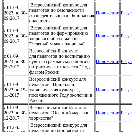
Всероссийский конкурс для
c 01-09-
педагогов по безопасности
2023 по 30-
Положение
Резул
жизнедеятельности "Безопасная
09-2017
опасность"
Всероссийский конкурс для
c 01-09-
педагогов по формированию
2023 по 30-
Положение
Резул
здорового образа жизни
09-2017
"Зеленый маячок здоровья"
Всероссийский конкурс
c 01-09-
для педагогов по воспитанию
2023 по 30-
чувства гражданского долга и
Положение
Резул
09-2017
патриотических качеств "Под
флагом России"
Всероссийский конкурс для
c 01-09-
педагогов "Природа и
2023 по 19-
экологическая культура",
Положение
Резул
11-2017
посвященного Году экологии в
России
c 01-09-
Всероссийский конкурс для
2023 по 30-
педагогов "Осенний марафон
Положение
Резул
12-2017
творчества"
Всероссийский конкурс для
c 01-09-
педагогов по безопасности