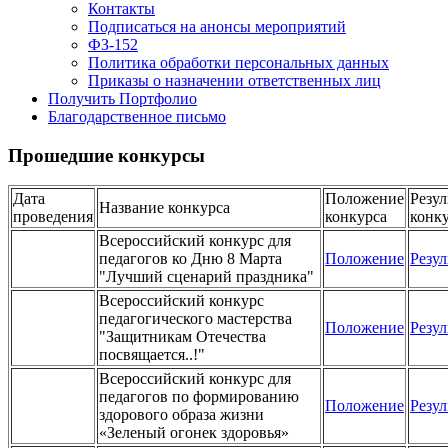
Контакты
Подписаться на анонсы мероприятий
ФЗ-152
Политика обработки персональных данных
Приказы о назначении ответственных лиц
Получить Портфолио
Благодарственное письмо
Прошедшие конкурсы
Дата
Положение
Резул
Название конкурса
проведения
конкурса
конк
Всероссийский конкурс для
педагогов ко Дню 8 Марта
Положение
Резул
"Лучший сценарий праздника"
Всероссийский конкурс
педагогического мастерства
Положение
Резул
"Защитникам Отечества
посвящается..!"
Всероссийский конкурс для
педагогов по формированию
Положение
Резул
здорового образа жизни
«Зеленый огонек здоровья»