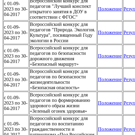
Всероссийский конкурс для
c 01-09-
педагогов "Лучший конспект
2023 по 30-
Положение
Резул
открытого занятия в ДОУ в
04-2017
соответствии с ФГОС"
Всероссийский конкурс для
c 01-09-
педагогов "Природа. Экология.
2023 по 30-
Положение
Резул
Культура", посвященный Году
04-2017
экологии в России
Всероссийский конкурс для
c 01-09-
педагогов по безопасности
2023 по 30-
Положение
Резул
дорожного движения
04-2017
«Безопасный маршрут»
Всероссийский конкурс для
c 01-09-
педагогов по безопасности
2023 по 30-
Положение
Резул
жизнедеятельности
04-2017
«Безопасная опасность»
Всероссийский конкурс для
c 01-09-
педагогов по формированию
2023 по 30-
Положение
Резул
здорового образа жизни
04-2017
«Зеленый огонек здоровья»
Всероссийский конкурс для
c 01-09-
педагогов по воспитанию
2023 по 30-
гражданственности и
Положение
Резул
04-2017
патриотизма «Под Российским