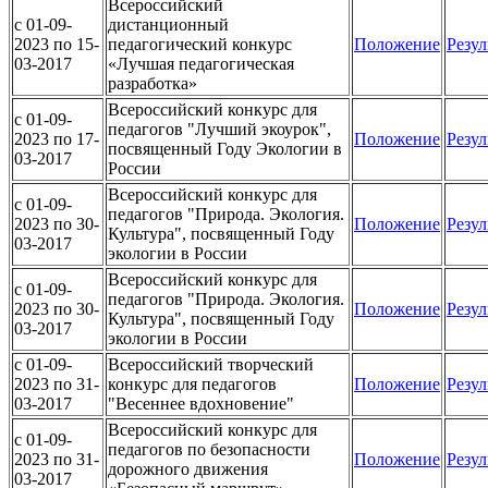
Всероссийский
c 01-09-
дистанционный
2023 по 15-
педагогический конкурс
Положение
Резул
03-2017
«Лучшая педагогическая
разработка»
Всероссийский конкурс для
c 01-09-
педагогов "Лучший экоурок",
2023 по 17-
Положение
Резул
посвященный Году Экологии в
03-2017
России
Всероссийский конкурс для
c 01-09-
педагогов "Природа. Экология.
2023 по 30-
Положение
Резул
Культура", посвященный Году
03-2017
экологии в России
Всероссийский конкурс для
c 01-09-
педагогов "Природа. Экология.
2023 по 30-
Положение
Резул
Культура", посвященный Году
03-2017
экологии в России
c 01-09-
Всероссийский творческий
2023 по 31-
конкурс для педагогов
Положение
Резул
03-2017
"Весеннее вдохновение"
Всероссийский конкурс для
c 01-09-
педагогов по безопасности
2023 по 31-
Положение
Резул
дорожного движения
03-2017