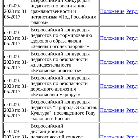
Всероссийский конкурс для
c 01-09-
педагогов по воспитанию
2023 по 31-
гражданственности и
Положение
Резул
05-2017
патриотизма «Под Российским
флагом»
Всероссийский конкурс для
c 01-09-
педагогов по формированию
2023 по 31-
Положение
Резул
здорового образа жизни
05-2017
«Зеленый огонек здоровья»
Всероссийский конкурс для
c 01-09-
педагогов по безопасности
2023 по 31-
Положение
Резул
жизнедеятельности
05-2017
«Безопасная опасность»
Всероссийский конкурс для
c 01-09-
педагогов по безопасности
2023 по 31-
Положение
Резул
дорожного движения
05-2017
«Безопасный маршрут»
Всероссийский конкурс для
c 01-09-
педагогов "Природа. Экология.
2023 по 31-
Положение
Резул
Культура", посвященного Году
05-2017
экологии в России
Всероссийский
c 01-09-
дистанционный
2023 по 31-
педагогический конкурс
Положение
Резул