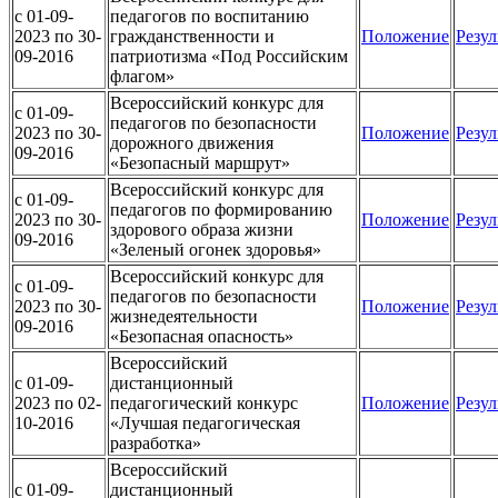
c 01-09-
педагогов по воспитанию
2023 по 30-
гражданственности и
Положение
Резул
09-2016
патриотизма «Под Российским
флагом»
Всероссийский конкурс для
c 01-09-
педагогов по безопасности
2023 по 30-
Положение
Резул
дорожного движения
09-2016
«Безопасный маршрут»
Всероссийский конкурс для
c 01-09-
педагогов по формированию
2023 по 30-
Положение
Резул
здорового образа жизни
09-2016
«Зеленый огонек здоровья»
Всероссийский конкурс для
c 01-09-
педагогов по безопасности
2023 по 30-
Положение
Резул
жизнедеятельности
09-2016
«Безопасная опасность»
Всероссийский
c 01-09-
дистанционный
2023 по 02-
педагогический конкурс
Положение
Резул
10-2016
«Лучшая педагогическая
разработка»
Всероссийский
c 01-09-
дистанционный