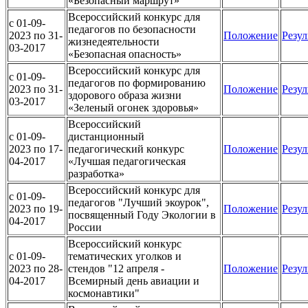
«Безопасный маршрут»
Всероссийский конкурс для
c 01-09-
педагогов по безопасности
2023 по 31-
Положение
Резул
жизнедеятельности
03-2017
«Безопасная опасность»
Всероссийский конкурс для
c 01-09-
педагогов по формированию
2023 по 31-
Положение
Резул
здорового образа жизни
03-2017
«Зеленый огонек здоровья»
Всероссийский
c 01-09-
дистанционный
2023 по 17-
педагогический конкурс
Положение
Резул
04-2017
«Лучшая педагогическая
разработка»
Всероссийский конкурс для
c 01-09-
педагогов "Лучший экоурок",
2023 по 19-
Положение
Резул
посвященный Году Экологии в
04-2017
России
Всероссийский конкурс
c 01-09-
тематических уголков и
2023 по 28-
стендов "12 апреля -
Положение
Резул
04-2017
Всемирный день авиации и
космонавтики"