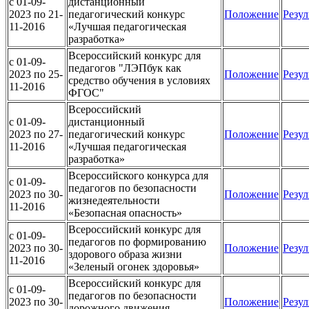
c 01-09-
дистанционный
2023 по 21-
педагогический конкурс
Положение
Резул
11-2016
«Лучшая педагогическая
разработка»
Всероссийский конкурс для
c 01-09-
педагогов "ЛЭПбук как
2023 по 25-
Положение
Резул
средство обучения в условиях
11-2016
ФГОС"
Всероссийский
c 01-09-
дистанционный
2023 по 27-
педагогический конкурс
Положение
Резул
11-2016
«Лучшая педагогическая
разработка»
Всероссийского конкурса для
c 01-09-
педагогов по безопасности
2023 по 30-
Положение
Резул
жизнедеятельности
11-2016
«Безопасная опасность»
Всероссийский конкурс для
c 01-09-
педагогов по формированию
2023 по 30-
Положение
Резул
здорового образа жизни
11-2016
«Зеленый огонек здоровья»
Всероссийский конкурс для
c 01-09-
педагогов по безопасности
2023 по 30-
Положение
Резул
дорожного движения