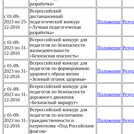
разработка»
Всероссийский
c 01-09-
дистанционный
2023 по 25-
педагогический конкурс
Положение
Резул
12-2016
«Лучшая педагогическая
разработка»
Всероссийский конкурс для
c 01-09-
педагогов по безопасности
2023 по 31-
Положение
Резул
жизнедеятельности
12-2016
«Безопасная опасность»
Всероссийский конкурс для
c 01-09-
педагогов по формированию
2023 по 31-
Положение
Резул
здорового образа жизни
12-2016
«Зеленый огонек здоровья»
Всероссийский конкурс для
c 01-09-
педагогов по безопасности
2023 по 31-
Положение
Резул
дорожного движения
12-2016
«Безопасный маршрут»
Всероссийский конкурс для
c 01-09-
педагогов по воспитанию
2023 по 31-
гражданственности и
Положение
Резул
12-2016
патриотизма «Под Российским
флагом»