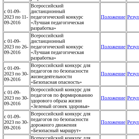
Всероссийский
c 01-09-
дистанционный
2023 по 11-
педагогический конкурс
Положение
Резул
09-2016
«Лучшая педагогическая
разработка»
Всероссийский
c 01-09-
дистанционный
2023 по 26-
педагогический конкурс
Положение
Резул
09-2016
«Лучшая педагогическая
разработка»
Всероссийский конкурс для
c 01-09-
педагогов по безопасности
2023 по 30-
Положение
Резул
жизнедеятельности
09-2016
«Безопасная опасность»
Всероссийский конкурс для
c 01-09-
педагогов по формированию
2023 по 30-
Положение
Резул
здорового образа жизни
09-2016
«Зеленый огонек здоровья»
Всероссийский конкурс для
c 01-09-
педагогов по безопасности
2023 по 30-
Положение
Резул
дорожного движения
09-2016
«Безопасный маршрут»
Всероссийский конкурс для