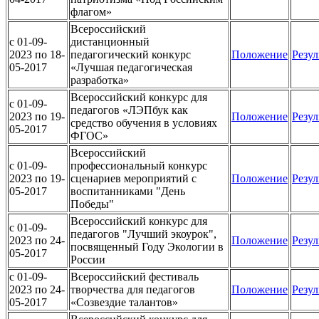
флагом»
Всероссийский
c 01-09-
дистанционный
2023 по 18-
педагогический конкурс
Положение
Резул
05-2017
«Лучшая педагогическая
разработка»
Всероссийский конкурс для
c 01-09-
педагогов «ЛЭПбук как
2023 по 19-
Положение
Резул
средство обучения в условиях
05-2017
ФГОС»
Всероссийский
c 01-09-
профессиональный конкурс
2023 по 19-
сценариев мероприятий с
Положение
Резул
05-2017
воспитанниками "День
Победы"
Всероссийский конкурс для
c 01-09-
педагогов "Лучший экоурок",
2023 по 24-
Положение
Резул
посвященный Году Экологии в
05-2017
России
c 01-09-
Всероссийский фестиваль
2023 по 24-
творчества для педагогов
Положение
Резул
05-2017
«Созвездие талантов»