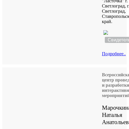
"Ласточка" г.
Светлоград, г
Светлоград,
Ставропольс
край.
Свидетел
Подробнее..
Всероссийск
центр прове
и разработк
интерактив
мероприяти
Марочкин
Наталья
Анатольев