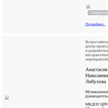
Свидетел
Подробнее..
Всероссийск
центр прове
и разработк
интерактив
мероприяти
Анастасия
Николаевн
Либухова
Музыкальны
руководитель
МКДОУ ЦРР-