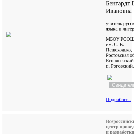
Бенгардт 
Ивановна
учитель русс
языка и лите
МБОУ РСОШ
им. С. В.
Пешеходько,
Ростовская о
Егорлыкский
п. Роговский.
Свидетел
Подробнее..
Всероссийск
центр прове
и разработк