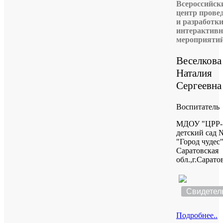
Всероссийск
центр прове
и разработк
интерактив
мероприяти
Веселкова
Наталия
Сергеевна
Воспитатель
МДОУ "ЦРР-
детский сад 
"Город чудес"
Саратовская
обл.,г.Сарато
Свидетел
Подробнее..