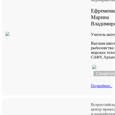
Ефременк
Марина
Владимир
Учитель мат
Высшая школ
рыболовства 
морских тех
САФУ, Арханг
Свидетел
Подробнее..
Всероссийск
центр прове
и разработк