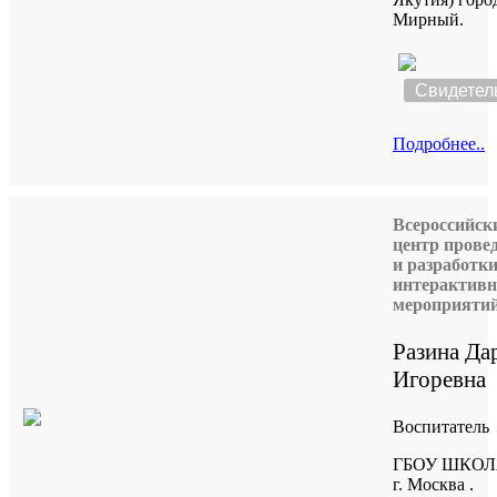
Мирный.
Свидетел
Подробнее..
Всероссийск
центр прове
и разработк
интерактив
мероприяти
Разина Да
Игоревна
Воспитатель
ГБОУ ШКОЛА
г. Москва .