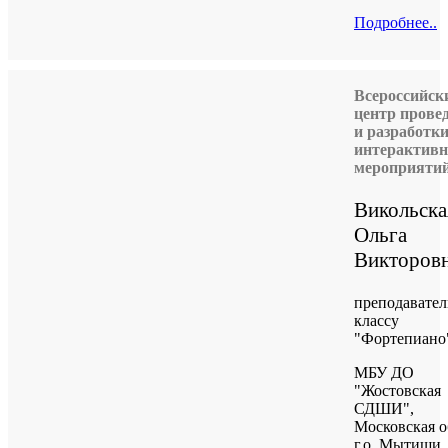
Подробнее..
Всероссийск
центр прове
и разработк
интерактив
мероприяти
Викольска
Ольга
Викторов
преподавател
классу
"Фортепиано
МБУ ДО
"Жостовская
СДШИ",
Московская о
г.о. Мытищи.