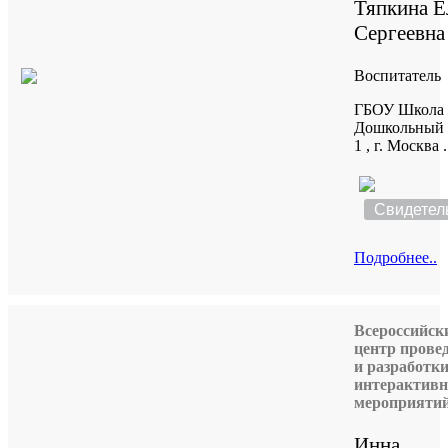
Тяпкина Е
Сергеевна
Воспитатель
ГБОУ Школа 
Дошкольный 
1 , г. Москва .
Свидетел
Подробнее..
Всероссийск
центр прове
и разработк
интерактив
мероприяти
Инна