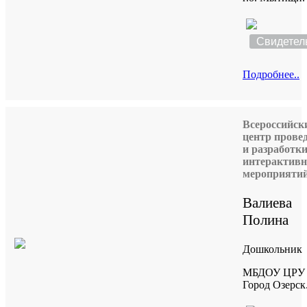
Свидетел
Подробнее..
Всероссийск
центр прове
и разработк
интерактив
мероприяти
Валиева
Полина
Дошкольник
МБДОУ ЦРУ 
Город Озерск