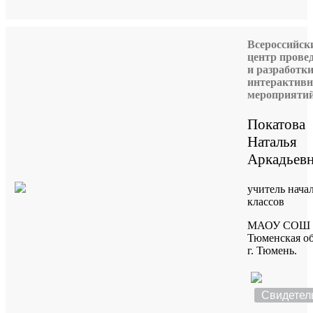
Всероссийск
центр прове
и разработк
интерактив
мероприяти
Покатова
Наталья
Аркадьев
учитель нача
классов
МАОУ СОШ 
Тюменская об
г. Тюмень.
Свидетел