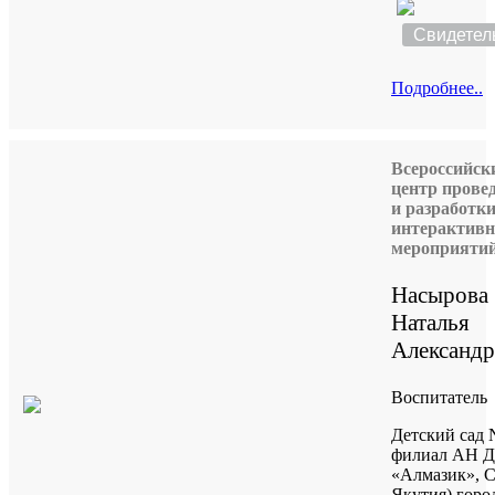
Свидетел
Подробнее..
Всероссийск
центр прове
и разработк
интерактив
мероприяти
Насырова
Наталья
Александр
Воспитатель
Детский сад 
филиал АН 
«Алмазик», С
Якутия) горо