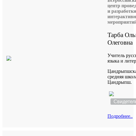
Всероссийск
центр прове
и разработк
интерактив
мероприяти
Тарба Оль
Олеговна
Учитель русс
языка и лите
Цандрыпшск
средняя школа
Цандрыпш.
Свидетел
Подробнее..