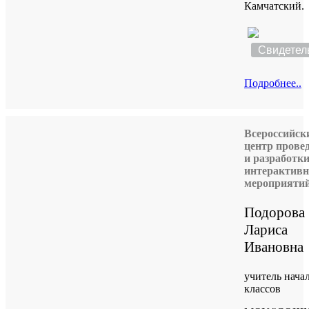
Камчатский.
Свидетел
Подробнее..
Всероссийск
центр прове
и разработк
интерактив
мероприяти
Подорова
Лариса
Ивановна
учитель нача
классов