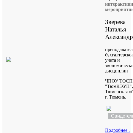
интерактив
мероприяти
Зверева
Наталья
Александр
преподавател
бухгалтерско
учета и
экономическ
дисциплин
ЧПОУ ТОС
"ТюмКЭУП",
Тюменская об
г. Тюмень.
Свидетел
Подробнее..