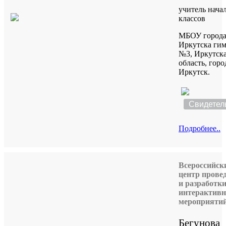
учитель нача
классов
МБОУ город
Иркутска гим
№3, Иркутск
область, горо
Иркутск.
Свидетел
Подробнее..
Всероссийск
центр прове
и разработк
интерактив
мероприяти
Бегунова