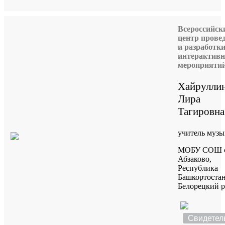
Всероссийск
центр прове
и разработк
интерактив
мероприяти
Хайрулли
Лира
Тагировна
учитель муз
МОБУ СОШ с
Абзаково,
Республика
Башкортоста
Белорецкий р
Свидетел