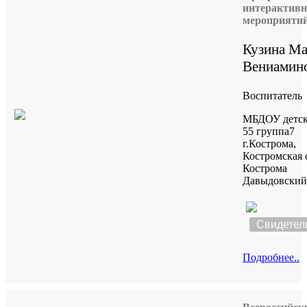
интерактив
мероприяти
Кузина М
Вениамин
Воспитатель
МБДОУ детск
55 группа7
г.Кострома,
Костромская о
Кострома
Давыдовский 
Свидетел
Подробнее..