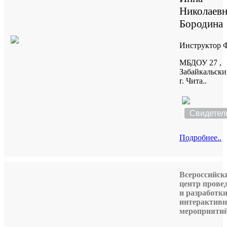
Николаевн
Бородина
Инструктор
МБДОУ 27 ,
Забайкальски
г. Чита..
Свидетел
Подробнее..
Всероссийск
центр прове
и разработк
интерактив
мероприяти