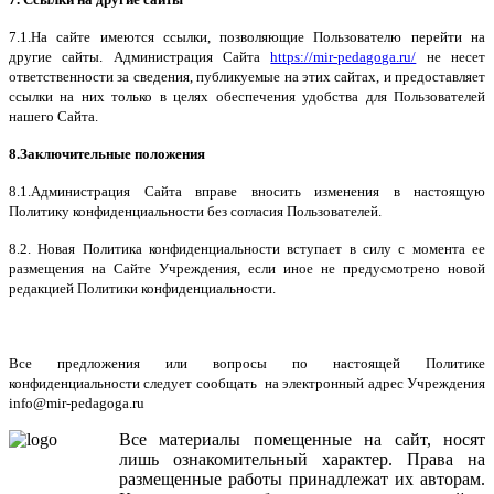
7.1.На сайте имеются ссылки, позволяющие Пользователю перейти на
другие сайты. Администрация Сайта
https://mir-pedagoga.ru/
не несет
ответственности за сведения, публикуемые на этих сайтах, и предоставляет
ссылки на них только в целях обеспечения удобства для Пользователей
нашего Сайта.
8.Заключительные положения
8.1.Администрация Сайта вправе вносить изменения в настоящую
Политику конфиденциальности без согласия Пользователей.
8.2. Новая Политика конфиденциальности вступает в силу с момента ее
размещения на Сайте Учреждения, если иное не предусмотрено новой
редакцией Политики конфиденциальности.
Все предложения или вопросы по настоящей Политике
конфиденциальности следует сообщать на электронный адрес Учреждения
info@mir-pedagoga.ru
Все
материалы
помещенные
на
сайт
,
носят
лишь
ознакомительный
характер
.
Права
на
размещенные
работы
принадлежат
их
авторам
.