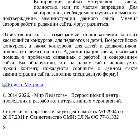
Копирование
любых
материалов
с
сайта
,
полностью
,
или
по
частям
запрещено
!
Для
копирования
,
необходимо
получить
письменное
подтверждение
,
администрации
данного
сайта
!
Мнения
авторов
работ
и
редакции
сайта
,
могут
разниться
.
Ответственность
за
размещаемый
пользователями
контент
касающийся
конкурсов
,
для
педагогов
и
детей
,
Всероссийских
конкурсов
,
а
также
конкурсов
,
для
детей
и
дошкольников
,
полностью
лежит
на
них
.
Администрация
сайта
,
оказывает
помощь
в
проблемах
связанных
с
работой
и
содержанием
сайта
.
Вы
обнаружили
,
что
на
нашем
сайте
используется
чужой
контент
,
пожалуйста
сообщите
о
данном
факте
администрации
сайта
,
заполнив
специальную
форму
!
© 2014-2026. «Мир Педагога» - Всероссийский центр
проведения и разработки интерактивных мероприятий.
Лицензия на образовательную деятельность № 029045 от
28.07.2011 г. Свидетельство СМИ: ЭЛ № ФС 77-81332
X