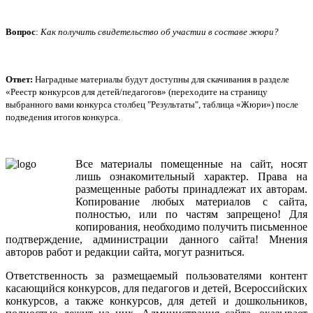
Вопрос
:
Как получить свидетельство об участии в составе жюри?
Ответ:
Наградные материалы будут доступны для скачивания в разделе
«Реестр конкурсов для детей/педагогов» (переходите на страницу
выбранного вами конкурса столбец "Результаты", таблица «Жюри») после
подведения итогов конкурса.
Все
материалы
помещенные
на
сайт
,
носят
лишь
ознакомительный
характер
.
Права
на
размещенные
работы
принадлежат
их
авторам
.
Копирование
любых
материалов
с
сайта
,
полностью
,
или
по
частям
запрещено
!
Для
копирования
,
необходимо
получить
письменное
подтверждение
,
администрации
данного
сайта
!
Мнения
авторов
работ
и
редакции
сайта
,
могут
разниться
.
Ответственность
за
размещаемый
пользователями
контент
касающийся
конкурсов
,
для
педагогов
и
детей
,
Всероссийских
конкурсов
,
а
также
конкурсов
,
для
детей
и
дошкольников
,