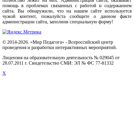
полностью
лежит
на
них
.
Администрация
сайта
,
оказывает
помощь
в
проблемах
связанных
с
работой
и
содержанием
сайта
.
Вы
обнаружили
,
что
на
нашем
сайте
используется
чужой
контент
,
пожалуйста
сообщите
о
данном
факте
администрации
сайта
,
заполнив
специальную
форму
!
© 2014-2026. «Мир Педагога» - Всероссийский центр
проведения и разработки интерактивных мероприятий.
Лицензия на образовательную деятельность № 029045 от
28.07.2011 г. Свидетельство СМИ: ЭЛ № ФС 77-81332
X