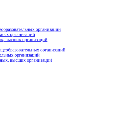
еобразовательных организаций
ьных организаций
ых, высших организаций
бщеобразовательных организаций
тельных организаций
ьных, высших организаций