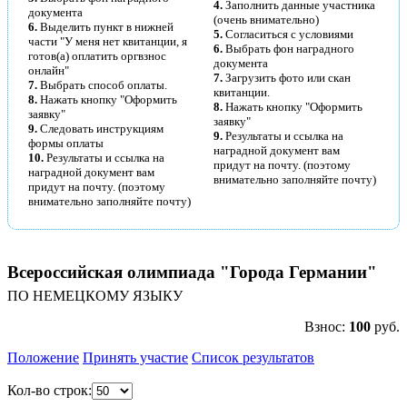
4.
Заполнить данные участника
документа
(очень внимательно)
6.
Выделить пункт в нижней
5.
Согласиться с условиями
части "У меня нет квитанции, я
6.
Выбрать фон наградного
готов(а) оплатить оргвзнос
документа
онлайн"
7.
Загрузить фото или скан
7.
Выбрать способ оплаты.
квитанции.
8.
Нажать кнопку "Оформить
8.
Нажать кнопку "Оформить
заявку"
заявку"
9.
Следовать инструкциям
9.
Результаты и ссылка на
формы оплаты
наградной документ вам
10.
Результаты и ссылка на
придут на почту. (поэтому
наградной документ вам
внимательно заполняйте почту)
придут на почту. (поэтому
внимательно заполняйте почту)
Всероссийская олимпиада "Города Германии"
ПО НЕМЕЦКОМУ ЯЗЫКУ
Взнос:
100
руб.
Положение
Принять участие
Список результатов
Кол-во строк: