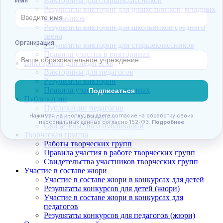
Викторины для старшеклассников
Результаты викторин для дошкольников, младших
школьников
Результаты викторин для школьников среднего
звена
Результаты викторин для старшеклассников
Правила участия в викторинах
Викторины для педагогов
Викторины для педагогов
Анонсы конкурсов
Результаты викторин
Правила участия в викторинах
Подпишитесь на анонсы сегодня и узнавайте
Публикации
первыми о самом важном.
Публикации педагогов
Условия публикации
Свидетельства о публикации
Email
Творческая группа
Работы творческих групп
Правила участия в работе творческих групп
Свидетельства участников творческих групп
Участие в составе жюри
Имя
Участие в составе жюри в конкурсах для детей
Результаты конкурсов для детей (жюри)
Участие в составе жюри в конкурсах для
педагогов
Результаты конкурсов для педагогов (жюри)
Организация