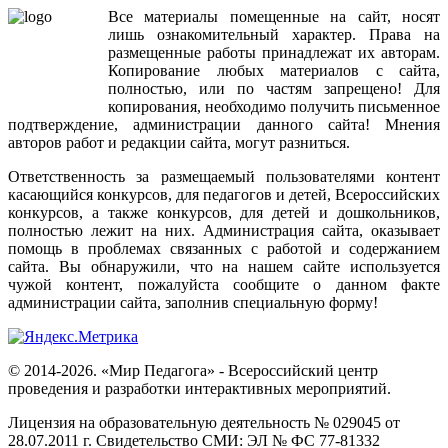
Все
материалы
помещенные
на
сайт
,
носят
лишь
ознакомительный
характер
.
Права
на
размещенные
работы
принадлежат
их
авторам
.
Копирование
любых
материалов
с
сайта
,
полностью
,
или
по
частям
запрещено
!
Для
копирования
,
необходимо
получить
письменное
подтверждение
,
администрации
данного
сайта
!
Мнения
авторов
работ
и
редакции
сайта
,
могут
разниться
.
Ответственность
за
размещаемый
пользователями
контент
касающийся
конкурсов
,
для
педагогов
и
детей
,
Всероссийских
конкурсов
,
а
также
конкурсов
,
для
детей
и
дошкольников
,
полностью
лежит
на
них
.
Администрация
сайта
,
оказывает
помощь
в
проблемах
связанных
с
работой
и
содержанием
сайта
.
Вы
обнаружили
,
что
на
нашем
сайте
используется
чужой
контент
,
пожалуйста
сообщите
о
данном
факте
администрации
сайта
,
заполнив
специальную
форму
!
© 2014-2026. «Мир Педагога» - Всероссийский центр
проведения и разработки интерактивных мероприятий.
Лицензия на образовательную деятельность № 029045 от
28.07.2011 г. Свидетельство СМИ: ЭЛ № ФС 77-81332