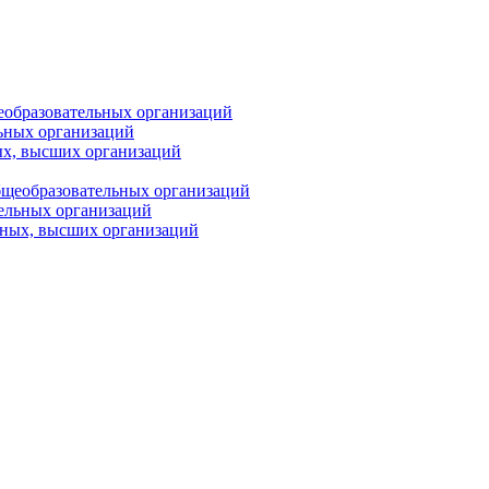
еобразовательных организаций
ьных организаций
ых, высших организаций
бщеобразовательных организаций
тельных организаций
ьных, высших организаций