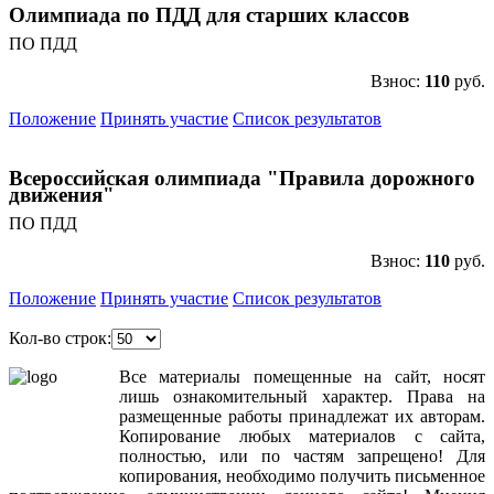
Олимпиада по ПДД для старших классов
ПО ПДД
Взнос:
110
руб.
Положение
Принять участие
Список результатов
Всероссийская олимпиада "Правила дорожного
движения"
ПО ПДД
Взнос:
110
руб.
Положение
Принять участие
Список результатов
Кол-во строк:
Все
материалы
помещенные
на
сайт
,
носят
лишь
ознакомительный
характер
.
Права
на
размещенные
работы
принадлежат
их
авторам
.
Копирование
любых
материалов
с
сайта
,
полностью
,
или
по
частям
запрещено
!
Для
копирования
,
необходимо
получить
письменное