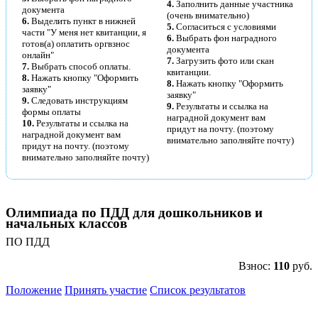
4.
Заполнить данные участника
документа
(очень внимательно)
6.
Выделить пункт в нижней
5.
Согласиться с условиями
части "У меня нет квитанции, я
6.
Выбрать фон наградного
готов(а) оплатить оргвзнос
документа
онлайн"
7.
Загрузить фото или скан
7.
Выбрать способ оплаты.
квитанции.
8.
Нажать кнопку "Оформить
8.
Нажать кнопку "Оформить
заявку"
заявку"
9.
Следовать инструкциям
9.
Результаты и ссылка на
формы оплаты
наградной документ вам
10.
Результаты и ссылка на
придут на почту. (поэтому
наградной документ вам
внимательно заполняйте почту)
придут на почту. (поэтому
внимательно заполняйте почту)
Олимпиада по ПДД для дошкольников и
начальных классов
ПО ПДД
Взнос:
110
руб.
Положение
Принять участие
Список результатов