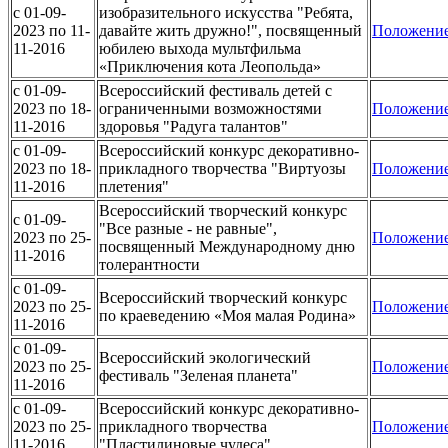
c 01-09-
изобразительного искусства "Ребята,
2023 по 11-
давайте жить дружно!", посвященный
Положени
11-2016
юбилею выхода мультфильма
«Приключения кота Леопольда»
c 01-09-
Всероссийский фестиваль детей с
2023 по 18-
ограниченными возможностями
Положени
11-2016
здоровья "Радуга талантов"
c 01-09-
Всероссийский конкурс декоративно-
2023 по 18-
прикладного творчества "Виртуозы
Положени
11-2016
плетения"
Всероссийский творческий конкурс
c 01-09-
"Все разные - не равные",
2023 по 25-
Положени
посвященный Международному дню
11-2016
толерантности
c 01-09-
Всероссийский творческий конкурс
2023 по 25-
Положени
по краеведению «Моя малая Родина»
11-2016
c 01-09-
Всероссийский экологический
2023 по 25-
Положени
фестиваль "Зеленая планета"
11-2016
c 01-09-
Всероссийский конкурс декоративно-
2023 по 25-
прикладного творчества
Положени
11-2016
"Пластилиновые чудеса"