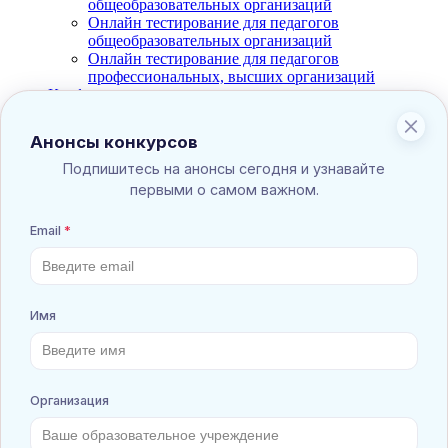
общеобразовательных организаций
Онлайн тестирование для педагогов
общеобразовательных организаций
Онлайн тестирование для педагогов
профессиональных, высших организаций
Конференции
Конференции
Сборники докладов
Олимпиады по предметным направлениям
ПО АНГЛИЙСКОМУ ЯЗЫКУ
ПО АСТРОНОМИИ
ПО БИОЛОГИИ
ПО ВСЕМИРНОЙ ИСТОРИИ
ПО ГЕОГРАФИИ
ПО ИЗО
ПО ИНФОРМАТИКЕ
ПО ИСТОРИИ
ПО ЛИТЕРАТУРЕ
ПО ЛОГОПЕДИИ
ПО МАТЕМАТИКЕ
ПО МУЗЫКЕ
ПО НЕМЕЦКОМУ ЯЗЫКУ
ПО ОБЩЕСТВОЗНАНИЮ
ПО ОКРУЖАЮЩЕМУ МИРУ
ПО ПДД