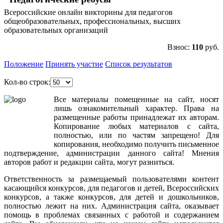
Всероссийские онлайн викторины для педагогов
общеобразовательных, профессиональных, высших
образовательных организаций
Взнос:
110
руб.
Положение
Принять участие
Список результатов
Кол-во строк:
Все
материалы
помещенные
на
сайт
,
носят
лишь
ознакомительный
характер
.
Права
на
размещенные
работы
принадлежат
их
авторам
.
Копирование
любых
материалов
с
сайта
,
полностью
,
или
по
частям
запрещено
!
Для
копирования
,
необходимо
получить
письменное
подтверждение
,
администрации
данного
сайта
!
Мнения
авторов
работ
и
редакции
сайта
,
могут
разниться
.
Ответственность
за
размещаемый
пользователями
контент
касающийся
конкурсов
,
для
педагогов
и
детей
,
Всероссийских
конкурсов
,
а
также
конкурсов
,
для
детей
и
дошкольников
,
полностью
лежит
на
них
.
Администрация
сайта
,
оказывает
помощь
в
проблемах
связанных
с
работой
и
содержанием