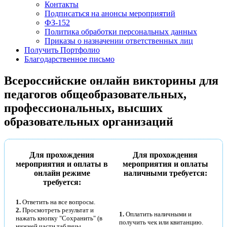
Контакты
Подписаться на анонсы мероприятий
ФЗ-152
Политика обработки персональных данных
Приказы о назначении ответственных лиц
Получить Портфолио
Подписаться
Благодарственное письмо
Всероссийские онлайн викторины для
Нажимая на кнопку, вы даете согласие на обработку своих
персональных данных согласно 152-ФЗ.
Подробнее
педагогов общеобразовательных,
профессиональных, высших
образовательных организаций
Для прохождения
Для прохождения
мероприятия и оплаты в
мероприятия и оплаты
онлайн режиме
наличными требуется:
требуется:
1.
Ответить на все вопросы.
2.
Просмотреть результат и
1.
Оплатить наличными и
нажать кнопку "Сохранить" (в
получить чек или квитанцию.
нижней части таблицы