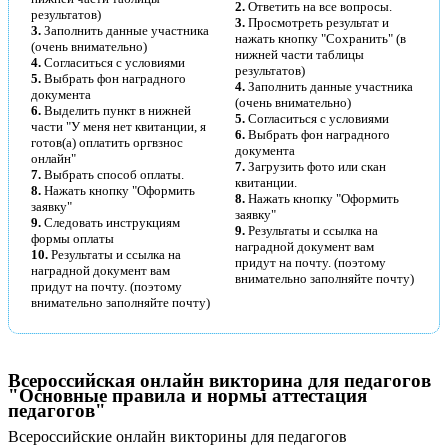
2.
Ответить на все вопросы.
результатов)
3.
Просмотреть результат и
3.
Заполнить данные участника
нажать кнопку "Сохранить" (в
(очень внимательно)
нижней части таблицы
4.
Согласиться с условиями
результатов)
5.
Выбрать фон наградного
4.
Заполнить данные участника
документа
(очень внимательно)
6.
Выделить пункт в нижней
5.
Согласиться с условиями
части "У меня нет квитанции, я
6.
Выбрать фон наградного
готов(а) оплатить оргвзнос
документа
онлайн"
7.
Загрузить фото или скан
7.
Выбрать способ оплаты.
квитанции.
8.
Нажать кнопку "Оформить
8.
Нажать кнопку "Оформить
заявку"
заявку"
9.
Следовать инструкциям
9.
Результаты и ссылка на
формы оплаты
наградной документ вам
10.
Результаты и ссылка на
придут на почту. (поэтому
наградной документ вам
внимательно заполняйте почту)
придут на почту. (поэтому
внимательно заполняйте почту)
Всероссийская онлайн викторина для педагогов
"Основные правила и нормы аттестация
педагогов"
Всероссийские онлайн викторины для педагогов