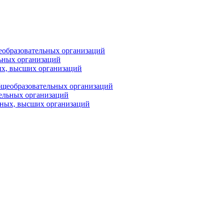
еобразовательных организаций
ьных организаций
ых, высших организаций
бщеобразовательных организаций
тельных организаций
ьных, высших организаций