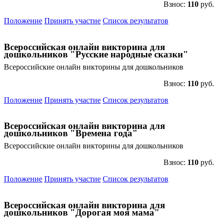
Взнос:
110
руб.
Организация
Положение
Принять участие
Список результатов
Всероссийская онлайн викторина для
дошкольников "Русские народные сказки"
Всероссийские онлайн викторины для дошкольников
Подписаться
Взнос:
110
руб.
Положение
Принять участие
Список результатов
Нажимая на кнопку, вы даете согласие на обработку своих
персональных данных согласно 152-ФЗ.
Подробнее
Всероссийская онлайн викторина для
дошкольников "Времена года"
Всероссийские онлайн викторины для дошкольников
Взнос:
110
руб.
Положение
Принять участие
Список результатов
Всероссийская онлайн викторина для
дошкольников "Дорогая моя мама"