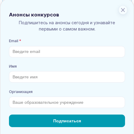
нижней части таблицы
4.
Согласиться с условиями
результатов)
5.
Выбрать фон наградного
4.
Заполнить данные участника
документа
(очень внимательно)
6.
Выделить пункт в нижней
5.
Согласиться с условиями
части "У меня нет квитанции, я
6.
Выбрать фон наградного
готов(а) оплатить оргвзнос
документа
онлайн"
7.
Загрузить фото или скан
7.
Выбрать способ оплаты.
квитанции.
8.
Нажать кнопку "Оформить
8.
Нажать кнопку "Оформить
заявку"
заявку"
9.
Следовать инструкциям
9.
Результаты и ссылка на
формы оплаты
наградной документ вам
10.
Результаты и ссылка на
придут на почту. (поэтому
наградной документ вам
внимательно заполняйте почту)
придут на почту. (поэтому
внимательно заполняйте почту)
Всероссийская онлайн викторина для
дошкольников "Правила дорожного движения"
Всероссийские онлайн викторины для дошкольников
Взнос:
110
руб.
Положение
Принять участие
Список результатов