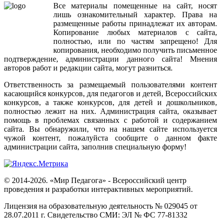
Все
материалы
помещенные
на
сайт
,
носят
лишь
ознакомительный
характер
.
Права
на
размещенные
работы
принадлежат
их
авторам
.
Копирование
любых
материалов
с
сайта
,
полностью
,
или
по
частям
запрещено
!
Для
копирования
,
необходимо
получить
письменное
подтверждение
,
администрации
данного
сайта
!
Мнения
авторов
работ
и
редакции
сайта
,
могут
разниться
.
Ответственность
за
размещаемый
пользователями
контент
касающийся
конкурсов
,
для
педагогов
и
детей
,
Всероссийских
конкурсов
,
а
также
конкурсов
,
для
детей
и
дошкольников
,
полностью
лежит
на
них
.
Администрация
сайта
,
оказывает
помощь
в
проблемах
связанных
с
работой
и
содержанием
сайта
.
Вы
обнаружили
,
что
на
нашем
сайте
используется
чужой
контент
,
пожалуйста
сообщите
о
данном
факте
администрации
сайта
,
заполнив
специальную
форму
!
© 2014-2026. «Мир Педагога» - Всероссийский центр
проведения и разработки интерактивных мероприятий.
Лицензия на образовательную деятельность № 029045 от
28.07.2011 г. Свидетельство СМИ: ЭЛ № ФС 77-81332