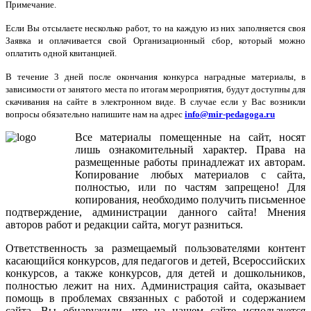
Примечание.
Если Вы отсылаете несколько работ, то на каждую из них заполняется своя
Заявка и оплачивается свой Организационный сбор, который можно
оплатить одной квитанцией.
В течение 3 дней после окончания конкурса наградные материалы,
в
зависимости от занятого места по итогам мероприятия,
будут доступны для
скачивания на сайте в электронном виде. В случае если у Вас возникли
вопросы обязательно напишите нам на адрес
info@mir-pedagoga.ru
Все
материалы
помещенные
на
сайт
,
носят
лишь
ознакомительный
характер
.
Права
на
размещенные
работы
принадлежат
их
авторам
.
Копирование
любых
материалов
с
сайта
,
полностью
,
или
по
частям
запрещено
!
Для
копирования
,
необходимо
получить
письменное
подтверждение
,
администрации
данного
сайта
!
Мнения
авторов
работ
и
редакции
сайта
,
могут
разниться
.
Ответственность
за
размещаемый
пользователями
контент
касающийся
конкурсов
,
для
педагогов
и
детей
,
Всероссийских
конкурсов
,
а
также
конкурсов
,
для
детей
и
дошкольников
,
полностью
лежит
на
них
.
Администрация
сайта
,
оказывает
помощь
в
проблемах
связанных
с
работой
и
содержанием
сайта
.
Вы
обнаружили
,
что
на
нашем
сайте
используется