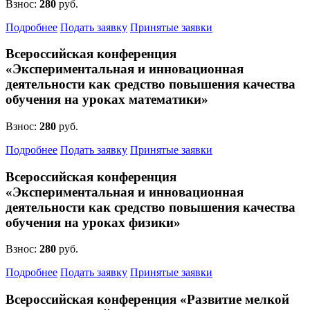
Взнос:
280
руб.
Подробнее
Подать заявку
Принятые заявки
Всероссийская конференция
«Экспериментальная и инновационная
деятельности как средство повышения качества
обучения на уроках математики»
Анонсы конкурсов
Взнос:
280
руб.
Подпишитесь на анонсы сегодня и узнавайте
Подробнее
Подать заявку
Принятые заявки
первыми о самом важном.
Всероссийская конференция
«Экспериментальная и инновационная
Email
деятельности как средство повышения качества
обучения на уроках физики»
Взнос:
280
руб.
Имя
Подробнее
Подать заявку
Принятые заявки
Всероссийская конференция «Развитие мелкой