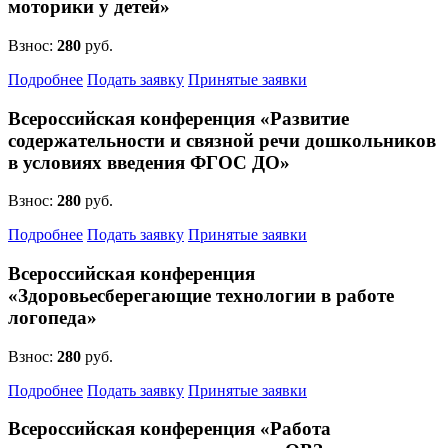
моторики у детей»
Организация
Взнос:
280
руб.
Подробнее
Подать заявку
Принятые заявки
Всероссийская конференция «Развитие
Подписаться
содержательности и связной речи дошкольников
в условиях введения ФГОС ДО»
Нажимая на кнопку, вы даете согласие на обработку своих
Взнос:
280
руб.
персональных данных согласно 152-ФЗ.
Подробнее
Подробнее
Подать заявку
Принятые заявки
Всероссийская конференция
«Здоровьесберегающие технологии в работе
логопеда»
Взнос:
280
руб.
Подробнее
Подать заявку
Принятые заявки
Всероссийская конференция «Работа