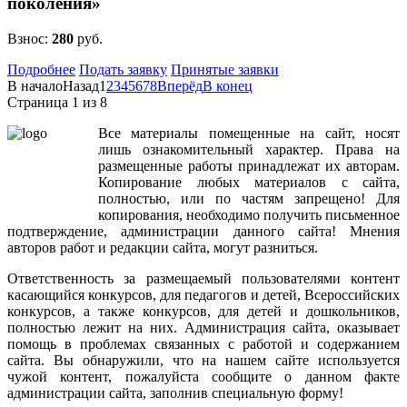
поколения»
Взнос:
280
руб.
Подробнее
Подать заявку
Принятые заявки
В начало
Назад
1
2
3
4
5
6
7
8
Вперёд
В конец
Страница 1 из 8
Все
материалы
помещенные
на
сайт
,
носят
лишь
ознакомительный
характер
.
Права
на
размещенные
работы
принадлежат
их
авторам
.
Копирование
любых
материалов
с
сайта
,
полностью
,
или
по
частям
запрещено
!
Для
копирования
,
необходимо
получить
письменное
подтверждение
,
администрации
данного
сайта
!
Мнения
авторов
работ
и
редакции
сайта
,
могут
разниться
.
Ответственность
за
размещаемый
пользователями
контент
касающийся
конкурсов
,
для
педагогов
и
детей
,
Всероссийских
конкурсов
,
а
также
конкурсов
,
для
детей
и
дошкольников
,
полностью
лежит
на
них
.
Администрация
сайта
,
оказывает
помощь
в
проблемах
связанных
с
работой
и
содержанием
сайта
.
Вы
обнаружили
,
что
на
нашем
сайте
используется
чужой
контент
,
пожалуйста
сообщите
о
данном
факте
администрации
сайта
,
заполнив
специальную
форму
!