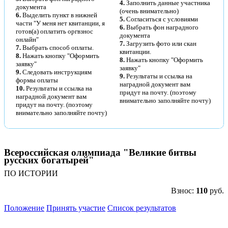
4.
Заполнить данные участника
документа
(очень внимательно)
6.
Выделить пункт в нижней
5.
Согласиться с условиями
части "У меня нет квитанции, я
6.
Выбрать фон наградного
готов(а) оплатить оргвзнос
документа
онлайн"
7.
Загрузить фото или скан
7.
Выбрать способ оплаты.
квитанции.
8.
Нажать кнопку "Оформить
8.
Нажать кнопку "Оформить
заявку"
заявку"
9.
Следовать инструкциям
9.
Результаты и ссылка на
формы оплаты
наградной документ вам
10.
Результаты и ссылка на
придут на почту. (поэтому
наградной документ вам
внимательно заполняйте почту)
придут на почту. (поэтому
внимательно заполняйте почту)
Всероссийская олимпиада "Великие битвы
русских богатырей"
ПО ИСТОРИИ
Взнос:
110
руб.
Положение
Принять участие
Список результатов