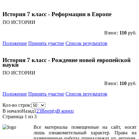
История 7 класс - Реформации в Европе
ПО ИСТОРИИ
Взнос:
110
руб.
Положение
Принять участие
Список результатов
История 7 класс - Рождение новой европейской
науки
ПО ИСТОРИИ
Взнос:
110
руб.
Положение
Принять участие
Список результатов
Кол-во строк:
В начало
Назад
1
2
3
Вперёд
В конец
Страница 1 из 3
Все
материалы
помещенные
на
сайт
,
носят
лишь
ознакомительный
характер
.
Права
на
размещенные
работы
принадлежат
их
авторам
.