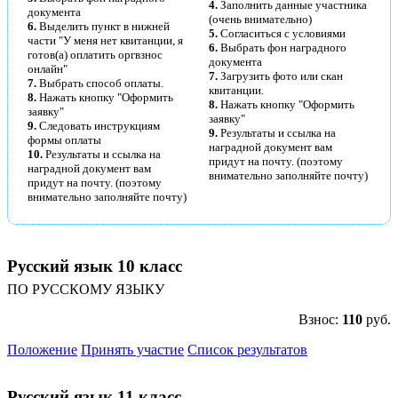
4.
Заполнить данные участника
документа
(очень внимательно)
6.
Выделить пункт в нижней
5.
Согласиться с условиями
части "У меня нет квитанции, я
6.
Выбрать фон наградного
готов(а) оплатить оргвзнос
документа
онлайн"
7.
Загрузить фото или скан
7.
Выбрать способ оплаты.
квитанции.
8.
Нажать кнопку "Оформить
8.
Нажать кнопку "Оформить
заявку"
заявку"
9.
Следовать инструкциям
9.
Результаты и ссылка на
формы оплаты
наградной документ вам
10.
Результаты и ссылка на
придут на почту. (поэтому
наградной документ вам
внимательно заполняйте почту)
придут на почту. (поэтому
внимательно заполняйте почту)
Русский язык 10 класс
ПО РУССКОМУ ЯЗЫКУ
Взнос:
110
руб.
Положение
Принять участие
Список результатов
Русский язык 11 класс