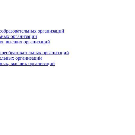
еобразовательных организаций
ьных организаций
ых, высших организаций
бщеобразовательных организаций
тельных организаций
ьных, высших организаций