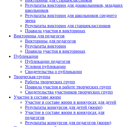
Викторины для старшеклассников
Результаты викторин для дошкольников, младших
школьников
Результаты викторин для школьников среднего
Организация
звена
Результаты викторин для старшеклассников
Правила участия в викторинах
Викторины для педагогов
Викторины для педагогов
Подписаться
Результаты викторин
Правила участия в викторинах
Публикации
Публикации педагогов
Нажимая на кнопку, вы даете согласие на обработку своих
персональных данных согласно 152-ФЗ.
Подробнее
Условия публикации
Свидетельства о публикации
Творческая группа
Работы творческих групп
Правила участия в работе творческих групп
Свидетельства участников творческих групп
Участие в составе жюри
Участие в составе жюри в конкурсах для детей
Результаты конкурсов для детей (жюри)
Участие в составе жюри в конкурсах для
педагогов
Результаты конкурсов для педагогов (жюри)