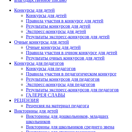
Благодарственное письмо
Конкурсы для детей
Конкурсы для детей
Правила участия в конкурсе для детей
Результаты конкурсов для детей
Экспресс-конкурсы для детей
Результаты экспресс-конкурсов для детей
Очные конкурсы для детей
Очные конкурсы для детей
Правила участия в очном конкурсе для детей
Результаты очных конкурсов для детей
Анонсы конкурсов
Конкурсы для педагогов
Конкурсы для педагогов
Подпишитесь на анонсы сегодня и узнавайте
Правила участия в педагогическом конкурсе
первыми о самом важном.
Результаты конкурсов для педагогов
Экспресс-конкурсы для педагогов
Результаты экспресс-конкурсов для педагогов
Email
ГАЛЕРЕЯ СЛАВЫ
РЕЦЕНЗИЯ
Рецензия на материал педагога
Викторины для детей
Викторины для дошкольников, младших
Имя
школьников
Викторины для школьников среднего звена