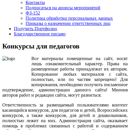
Контакты
Подписаться на анонсы мероприятий
ФЗ-152
Политика обработки персональных данных
Приказы о назначении ответственных лиц
Получить Портфолио
Благодарственное письмо
Конкурсы для педагогов
Все
материалы
помещенные
на
сайт
,
носят
лишь
ознакомительный
характер
.
Права
на
размещенные
работы
принадлежат
их
авторам
.
Копирование
любых
материалов
с
сайта
,
полностью
,
или
по
частям
запрещено
!
Для
копирования
,
необходимо
получить
письменное
подтверждение
,
администрации
данного
сайта
!
Мнения
авторов
работ
и
редакции
сайта
,
могут
разниться
.
Ответственность
за
размещаемый
пользователями
контент
касающийся
конкурсов
,
для
педагогов
и
детей
,
Всероссийских
конкурсов
,
а
также
конкурсов
,
для
детей
и
дошкольников
,
полностью
лежит
на
них
.
Администрация
сайта
,
оказывает
помощь
в
проблемах
связанных
с
работой
и
содержанием