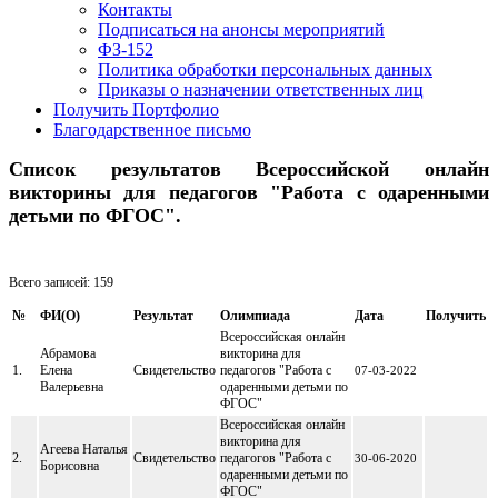
Контакты
Подписаться на анонсы мероприятий
ФЗ-152
Политика обработки персональных данных
Приказы о назначении ответственных лиц
Получить Портфолио
Благодарственное письмо
Список результатов Всероссийской онлайн
викторины для педагогов "Работа с одаренными
детьми по ФГОС".
Всего записей: 159
№
ФИ(O)
Результат
Олимпиада
Дата
Получить
Всероссийская онлайн
Абрамова
викторина для
1.
Елена
Свидетельство
педагогов "Работа с
07-03-2022
Валерьевна
одаренными детьми по
ФГОС"
Всероссийская онлайн
викторина для
Агеева Наталья
2.
Свидетельство
педагогов "Работа с
30-06-2020
Борисовна
одаренными детьми по
ФГОС"