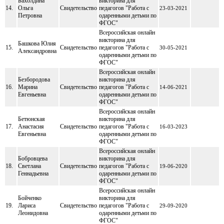
Бахолдина
викторина для
14.
Ольга
Свидетельство
педагогов "Работа с
23-03-2021
Петровна
одаренными детьми по
ФГОС"
Всероссийская онлайн
викторина для
Башкова Юлия
15.
Свидетельство
педагогов "Работа с
30-05-2021
Александровна
одаренными детьми по
ФГОС"
Всероссийская онлайн
Безбородова
викторина для
16.
Марина
Свидетельство
педагогов "Работа с
14-06-2021
Евгеньевна
одаренными детьми по
ФГОС"
Всероссийская онлайн
Бетюнская
викторина для
17.
Анастасия
Свидетельство
педагогов "Работа с
16-03-2023
Евгеньевна
одаренными детьми по
ФГОС"
Всероссийская онлайн
Бобровцева
викторина для
18.
Светлана
Свидетельство
педагогов "Работа с
19-06-2020
Геннадьевна
одаренными детьми по
ФГОС"
Всероссийская онлайн
Бойченко
викторина для
19.
Лариса
Свидетельство
педагогов "Работа с
29-09-2020
Леонидовна
одаренными детьми по
ФГОС"