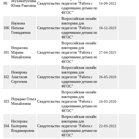
Мухаматуллина
99.
Свидетельство
педагогов "Работа с
14-09-2022
Юлия Раисовна
одаренными детьми по
ФГОС"
Всероссийская онлайн
Наумова
викторина для
100.
Наталья
Свидетельство
педагогов "Работа с
18-12-2023
Геннадиевна
одаренными детьми по
ФГОС"
Всероссийская онлайн
Некрасова
викторина для
101.
Марина
Свидетельство
педагогов "Работа с
27-04-2025
Михайловна
одаренными детьми по
ФГОС"
Всероссийская онлайн
Немирова
викторина для
102.
Анастасия
Свидетельство
педагогов "Работа с
26-05-2020
Сергеевна
одаренными детьми по
ФГОС"
Всероссийская онлайн
викторина для
Нерадько Ольга
103.
Свидетельство
педагогов "Работа с
24-03-2020
Михайловна
одаренными детьми по
ФГОС"
Всероссийская онлайн
Нестерова
викторина для
104.
Екатерина
Свидетельство
педагогов "Работа с
22-03-2022
Владимировна
одаренными детьми по
ФГОС"