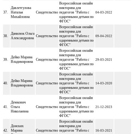
Всероссийская онлайн
Давлетгулова
викторина для
37.
Наталья
Свидетельство
педагогов "Работа с
04-03-2022
Михайловна
одаренными детьми по
ФГОС"
Всероссийская онлайн
викторина для
Данилюк Ольга
38.
Свидетельство
педагогов "Работа с
09-04-2022
Александровна
одаренными детьми по
ФГОС"
Всероссийская онлайн
викторина для
Дейко Марина
39.
Свидетельство
педагогов "Работа с
29-03-2021
Владимировна
одаренными детьми по
ФГОС"
Всероссийская онлайн
викторина для
Дейко Марина
40.
Свидетельство
педагогов "Работа с
14-03-2020
Владимировна
одаренными детьми по
ФГОС"
Всероссийская онлайн
Демкович
викторина для
41.
Ольга
Свидетельство
педагогов "Работа с
21-12-2023
Николаевна
одаренными детьми по
ФГОС"
Всероссийская онлайн
Донских
викторина для
42.
Марина
Свидетельство
педагогов "Работа с
16-03-2021