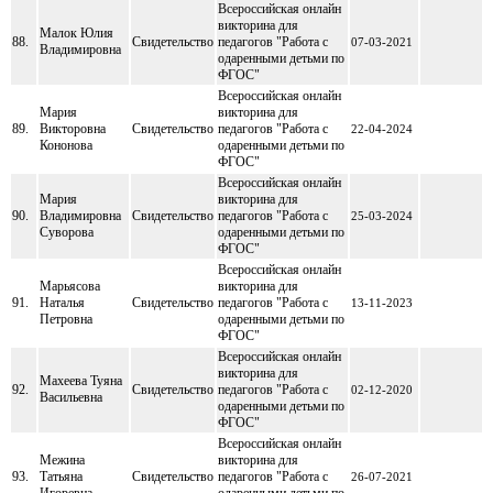
Всероссийская онлайн
викторина для
Малок Юлия
88.
Свидетельство
педагогов "Работа с
07-03-2021
Владимировна
одаренными детьми по
ФГОС"
Всероссийская онлайн
Мария
викторина для
89.
Викторовна
Свидетельство
педагогов "Работа с
22-04-2024
Кононова
одаренными детьми по
ФГОС"
Всероссийская онлайн
Мария
викторина для
90.
Владимировна
Свидетельство
педагогов "Работа с
25-03-2024
Суворова
одаренными детьми по
ФГОС"
Всероссийская онлайн
Марьясова
викторина для
91.
Наталья
Свидетельство
педагогов "Работа с
13-11-2023
Петровна
одаренными детьми по
ФГОС"
Всероссийская онлайн
викторина для
Махеева Туяна
92.
Свидетельство
педагогов "Работа с
02-12-2020
Васильевна
одаренными детьми по
ФГОС"
Всероссийская онлайн
Межина
викторина для
93.
Татьяна
Свидетельство
педагогов "Работа с
26-07-2021
Игоревна
одаренными детьми по