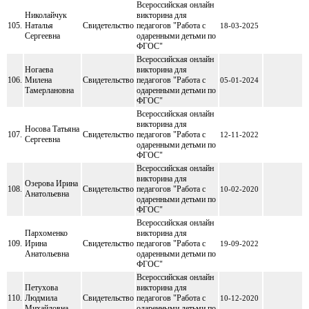
Всероссийская онлайн
Николайчук
викторина для
105.
Наталья
Свидетельство
педагогов "Работа с
18-03-2025
Сергеевна
одаренными детьми по
ФГОС"
Всероссийская онлайн
Ногаева
викторина для
106.
Милена
Свидетельство
педагогов "Работа с
05-01-2024
Тамерлановна
одаренными детьми по
ФГОС"
Всероссийская онлайн
викторина для
Носова Татьяна
107.
Свидетельство
педагогов "Работа с
12-11-2022
Сергеевна
одаренными детьми по
ФГОС"
Всероссийская онлайн
викторина для
Озерова Ирина
108.
Свидетельство
педагогов "Работа с
10-02-2020
Анатольевна
одаренными детьми по
ФГОС"
Всероссийская онлайн
Пархоменко
викторина для
109.
Ирина
Свидетельство
педагогов "Работа с
19-09-2022
Анатольевна
одаренными детьми по
ФГОС"
Всероссийская онлайн
Петухова
викторина для
110.
Людмила
Свидетельство
педагогов "Работа с
10-12-2020
Михайловна
одаренными детьми по