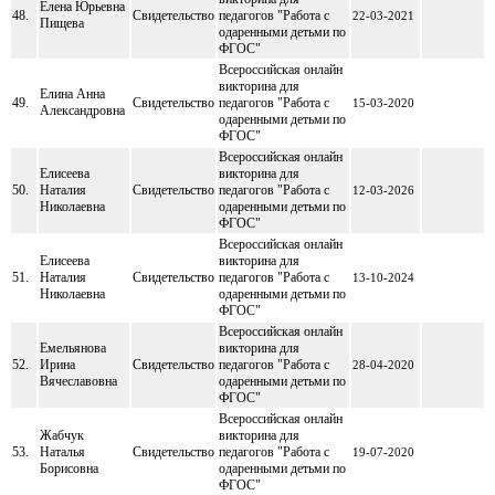
Елена Юрьевна
48.
Свидетельство
педагогов "Работа с
22-03-2021
Пищева
одаренными детьми по
ФГОС"
Всероссийская онлайн
викторина для
Елина Анна
49.
Свидетельство
педагогов "Работа с
15-03-2020
Александровна
одаренными детьми по
ФГОС"
Всероссийская онлайн
Елисеева
викторина для
50.
Наталия
Свидетельство
педагогов "Работа с
12-03-2026
Николаевна
одаренными детьми по
ФГОС"
Всероссийская онлайн
Елисеева
викторина для
51.
Наталия
Свидетельство
педагогов "Работа с
13-10-2024
Николаевна
одаренными детьми по
ФГОС"
Всероссийская онлайн
Емельянова
викторина для
52.
Ирина
Свидетельство
педагогов "Работа с
28-04-2020
Вячеславовна
одаренными детьми по
ФГОС"
Всероссийская онлайн
Жабчук
викторина для
53.
Наталья
Свидетельство
педагогов "Работа с
19-07-2020
Борисовна
одаренными детьми по
ФГОС"