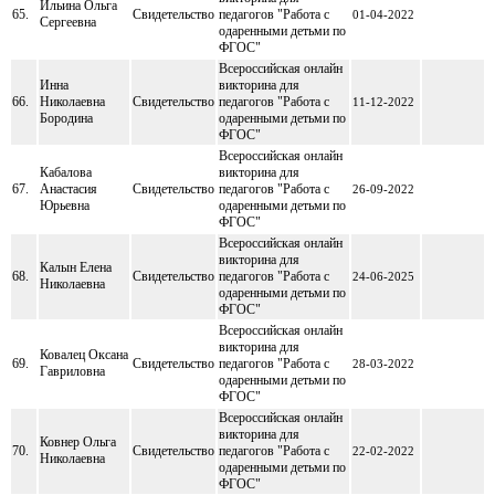
Ильина Ольга
65.
Свидетельство
педагогов "Работа с
01-04-2022
Сергеевна
одаренными детьми по
ФГОС"
Всероссийская онлайн
Инна
викторина для
66.
Николаевна
Свидетельство
педагогов "Работа с
11-12-2022
Бородина
одаренными детьми по
ФГОС"
Всероссийская онлайн
Кабалова
викторина для
67.
Анастасия
Свидетельство
педагогов "Работа с
26-09-2022
Юрьевна
одаренными детьми по
ФГОС"
Всероссийская онлайн
викторина для
Калын Елена
68.
Свидетельство
педагогов "Работа с
24-06-2025
Николаевна
одаренными детьми по
ФГОС"
Всероссийская онлайн
викторина для
Ковалец Оксана
69.
Свидетельство
педагогов "Работа с
28-03-2022
Гавриловна
одаренными детьми по
ФГОС"
Всероссийская онлайн
викторина для
Ковнер Ольга
70.
Свидетельство
педагогов "Работа с
22-02-2022
Николаевна
одаренными детьми по
ФГОС"