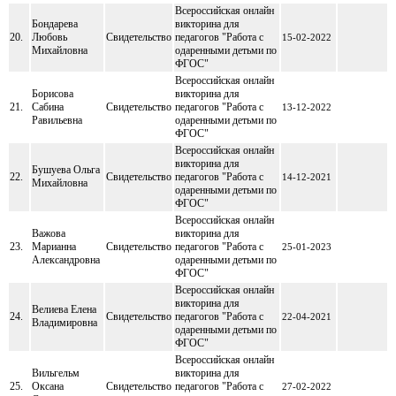
Всероссийская онлайн
Бондарева
викторина для
20.
Любовь
Свидетельство
педагогов "Работа с
15-02-2022
Михайловна
одаренными детьми по
ФГОС"
Всероссийская онлайн
Борисова
викторина для
21.
Сабина
Свидетельство
педагогов "Работа с
13-12-2022
Равильевна
одаренными детьми по
ФГОС"
Всероссийская онлайн
викторина для
Бушуева Ольга
22.
Свидетельство
педагогов "Работа с
14-12-2021
Михайловна
одаренными детьми по
ФГОС"
Всероссийская онлайн
Важова
викторина для
23.
Марианна
Свидетельство
педагогов "Работа с
25-01-2023
Александровна
одаренными детьми по
ФГОС"
Всероссийская онлайн
викторина для
Велиева Елена
24.
Свидетельство
педагогов "Работа с
22-04-2021
Владимировна
одаренными детьми по
ФГОС"
Всероссийская онлайн
Вильгельм
викторина для
25.
Оксана
Свидетельство
педагогов "Работа с
27-02-2022