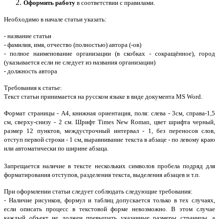
Оформить работу
в соответствии с правилами.
Необходимо в начале статьи указать:
- название статьи
- фамилия, имя, отчество (полностью) автора (-ов)
- полное наименование организации (в скобках - сокращённое), город
(указывается если не следует из названия организации)
- должность автора
Требования к статье:
Текст статьи принимается на русском языке в виде документа MS Word.
Формат страницы - А4, книжная ориентация, поля: слева - 3см, справа-1,5
см, сверху-снизу - 2 см. Шрифт Times New Roman, цвет шрифта черный,
размер 12 пунктов, междустрочный интервал - 1, без переносов слов,
отступ первой строки - 1 см, выравнивание текста в абзаце - по левому краю
или автоматически по ширине абзаца.
Запрещается наличие в тексте нескольких символов пробела подряд для
форматирования отступов, разделения текста, выделения абзацев и т.п.
При оформлении статьи следует соблюдать следующие требования:
- Наличие рисунков, формул и таблиц допускается только в тех случаях,
если описать процесс в текстовой форме невозможно. В этом случае
каждый объект не должен превышать указанные размеры страницы, а