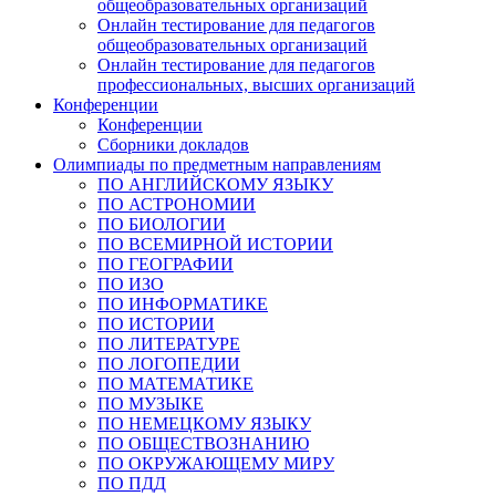
общеобразовательных организаций
Онлайн тестирование для педагогов
общеобразовательных организаций
Онлайн тестирование для педагогов
профессиональных, высших организаций
Организация
Конференции
Конференции
Сборники докладов
Олимпиады по предметным направлениям
ПО АНГЛИЙСКОМУ ЯЗЫКУ
ПО АСТРОНОМИИ
Подписаться
ПО БИОЛОГИИ
ПО ВСЕМИРНОЙ ИСТОРИИ
ПО ГЕОГРАФИИ
Нажимая на кнопку, вы даете согласие на обработку своих
ПО ИЗО
персональных данных согласно 152-ФЗ.
Подробнее
ПО ИНФОРМАТИКЕ
ПО ИСТОРИИ
ПО ЛИТЕРАТУРЕ
ПО ЛОГОПЕДИИ
ПО МАТЕМАТИКЕ
ПО МУЗЫКЕ
ПО НЕМЕЦКОМУ ЯЗЫКУ
ПО ОБЩЕСТВОЗНАНИЮ
ПО ОКРУЖАЮЩЕМУ МИРУ
ПО ПДД