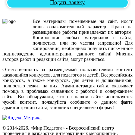
Подать заявку
Все
материалы
помещенные
на
сайт
,
носят
лишь
ознакомительный
характер
.
Права
на
размещенные
работы
принадлежат
их
авторам
.
Копирование
любых
материалов
с
сайта
,
полностью
,
или
по
частям
запрещено
!
Для
копирования
,
необходимо
получить
письменное
подтверждение
,
администрации
данного
сайта
!
Мнения
авторов
работ
и
редакции
сайта
,
могут
разниться
.
Ответственность
за
размещаемый
пользователями
контент
касающийся
конкурсов
,
для
педагогов
и
детей
,
Всероссийских
конкурсов
,
а
также
конкурсов
,
для
детей
и
дошкольников
,
полностью
лежит
на
них
.
Администрация
сайта
,
оказывает
помощь
в
проблемах
связанных
с
работой
и
содержанием
сайта
.
Вы
обнаружили
,
что
на
нашем
сайте
используется
чужой
контент
,
пожалуйста
сообщите
о
данном
факте
администрации
сайта
,
заполнив
специальную
форму
!
© 2014-2026. «Мир Педагога» - Всероссийский центр
проведения и разработки интерактивных мероприятий.