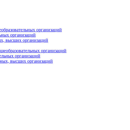
еобразовательных организаций
ьных организаций
ых, высших организаций
бщеобразовательных организаций
тельных организаций
ьных, высших организаций