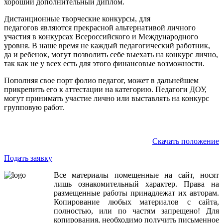
хороший дополнительный диплом.
Дистанционные творческие конкурсы, для
педагогов являются прекрасной альтернативой личного
участия в конкурсах Всероссийского и Международного
уровня. В наше время не каждый педагогический работник,
да и ребенок, могут позволить себе выехать на конкурс лично,
так как не у всех есть для этого финансовые возможности.
Пополняя свое порт фолио педагог, может в дальнейшем
прикрепить его к аттестации на категорию. Педагоги ДОУ,
могут принимать участие лично или выставлять на конкурс
групповую работ.
Скачать положение
Подать заявку
Все
материалы
помещенные
на
сайт
,
носят
лишь
ознакомительный
характер
.
Права
на
размещенные
работы
принадлежат
их
авторам
.
Копирование
любых
материалов
с
сайта
,
полностью
,
или
по
частям
запрещено
!
Для
копирования
,
необходимо
получить
письменное