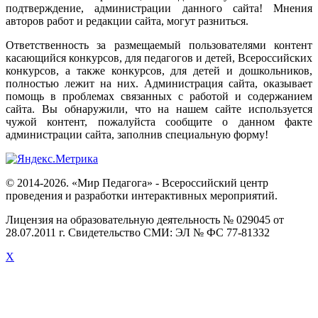
подтверждение
,
администрации
данного
сайта
!
Мнения
авторов
работ
и
редакции
сайта
,
могут
разниться
.
Ответственность
за
размещаемый
пользователями
контент
касающийся
конкурсов
,
для
педагогов
и
детей
,
Всероссийских
конкурсов
,
а
также
конкурсов
,
для
детей
и
дошкольников
,
полностью
лежит
на
них
.
Администрация
сайта
,
оказывает
помощь
в
проблемах
связанных
с
работой
и
содержанием
сайта
.
Вы
обнаружили
,
что
на
нашем
сайте
используется
чужой
контент
,
пожалуйста
сообщите
о
данном
факте
администрации
сайта
,
заполнив
специальную
форму
!
© 2014-2026. «Мир Педагога» - Всероссийский центр
проведения и разработки интерактивных мероприятий.
Лицензия на образовательную деятельность № 029045 от
28.07.2011 г. Свидетельство СМИ: ЭЛ № ФС 77-81332
X