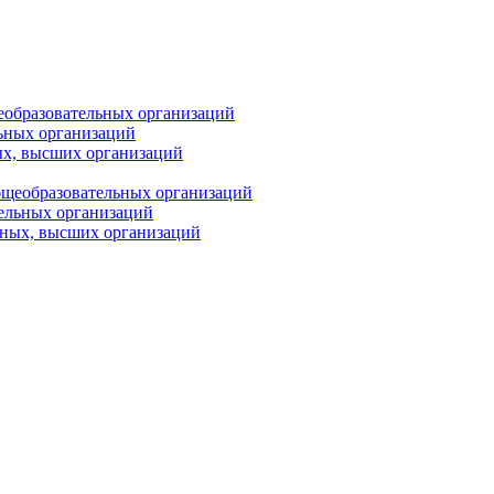
еобразовательных организаций
ьных организаций
ых, высших организаций
бщеобразовательных организаций
тельных организаций
ьных, высших организаций