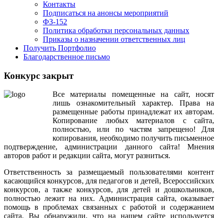
Контакты
Подписаться на анонсы мероприятий
ФЗ-152
Политика обработки персональных данных
Приказы о назначении ответственных лиц
Получить Портфолио
Благодарственное письмо
Конкурс закрыт
Все
материалы
помещенные
на
сайт
,
носят
лишь
ознакомительный
характер
.
Права
на
размещенные
работы
принадлежат
их
авторам
.
Копирование
любых
материалов
с
сайта
,
полностью
,
или
по
частям
запрещено
!
Для
копирования
,
необходимо
получить
письменное
подтверждение
,
администрации
данного
сайта
!
Мнения
авторов
работ
и
редакции
сайта
,
могут
разниться
.
Ответственность
за
размещаемый
пользователями
контент
касающийся
конкурсов
,
для
педагогов
и
детей
,
Всероссийских
конкурсов
,
а
также
конкурсов
,
для
детей
и
дошкольников
,
полностью
лежит
на
них
.
Администрация
сайта
,
оказывает
помощь
в
проблемах
связанных
с
работой
и
содержанием
сайта
.
Вы
обнаружили
,
что
на
нашем
сайте
используется