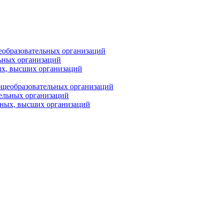
еобразовательных организаций
ьных организаций
ых, высших организаций
бщеобразовательных организаций
тельных организаций
ьных, высших организаций