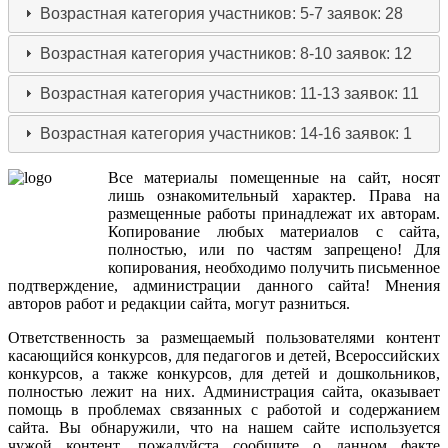
Возрастная категория участников: 5-7
заявок: 28
Возрастная категория участников: 8-10
заявок: 12
Возрастная категория участников: 11-13
заявок: 11
Возрастная категория участников: 14-16
заявок: 1
Все
материалы
помещенные
на
сайт
,
носят
лишь
ознакомительный
характер
.
Права
на
размещенные
работы
принадлежат
их
авторам
.
Копирование
любых
материалов
с
сайта
,
полностью
,
или
по
частям
запрещено
!
Для
копирования
,
необходимо
получить
письменное
подтверждение
,
администрации
данного
сайта
!
Мнения
авторов
работ
и
редакции
сайта
,
могут
разниться
.
Ответственность
за
размещаемый
пользователями
контент
касающийся
конкурсов
,
для
педагогов
и
детей
,
Всероссийских
конкурсов
,
а
также
конкурсов
,
для
детей
и
дошкольников
,
полностью
лежит
на
них
.
Администрация
сайта
,
оказывает
помощь
в
проблемах
связанных
с
работой
и
содержанием
сайта
.
Вы
обнаружили
,
что
на
нашем
сайте
используется
чужой
контент
,
пожалуйста
сообщите
о
данном
факте