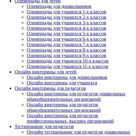
Олимпиады для детей
Нажимая на кнопку, вы даете согласие на обработку своих
Олимпиады для дошкольников
персональных данных согласно 152-ФЗ.
Подробнее
Олимпиады для учащихся 1-х классов
Олимпиады для учащихся 2-х классов
Олимпиады для учащихся 3-х классов
Олимпиады для учащихся 4-х классов
Олимпиады для учащихся 5-х классов
Олимпиады для учащихся 6-х классов
Олимпиады для учащихся 7-х классов
Олимпиады для учащихся 8-х классов
Олимпиады для учащихся 9-х классов
Олимпиады для учащихся 10-х классов
Олимпиады для учащихся 11-х классов
Онлайн викторины для детей
Онлайн викторины для дошкольников
Онлайн викторины для учащихся
Онлайн викторины для педагогов
Онлайн викторины для педагогов дошкольных
общеобразовательных организаций
Онлайн викторины для педагогов
общеобразовательных организаций
Онлайн викторины для педагогов
профессиональных, высших организаций
Тестирование для педагогов
Онлайн тестирование для педагогов дошкольных