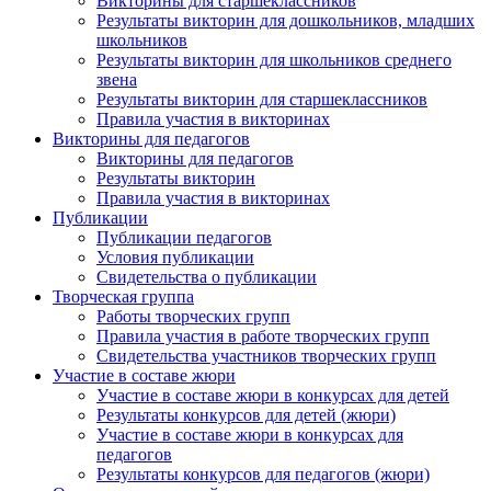
Викторины для старшеклассников
Результаты викторин для дошкольников, младших
школьников
Анонсы конкурсов
Результаты викторин для школьников среднего
звена
Подпишитесь на анонсы сегодня и узнавайте
Результаты викторин для старшеклассников
Правила участия в викторинах
первыми о самом важном.
Викторины для педагогов
Викторины для педагогов
Email
Результаты викторин
Правила участия в викторинах
Публикации
Публикации педагогов
Условия публикации
Имя
Свидетельства о публикации
Творческая группа
Работы творческих групп
Правила участия в работе творческих групп
Свидетельства участников творческих групп
Участие в составе жюри
Организация
Участие в составе жюри в конкурсах для детей
Результаты конкурсов для детей (жюри)
Участие в составе жюри в конкурсах для
педагогов
Результаты конкурсов для педагогов (жюри)