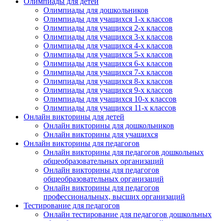
Олимпиады для детей
Подписаться
Олимпиады для дошкольников
Олимпиады для учащихся 1-х классов
Олимпиады для учащихся 2-х классов
Нажимая на кнопку, вы даете согласие на обработку своих
Олимпиады для учащихся 3-х классов
персональных данных согласно 152-ФЗ.
Подробнее
Олимпиады для учащихся 4-х классов
Олимпиады для учащихся 5-х классов
Олимпиады для учащихся 6-х классов
Олимпиады для учащихся 7-х классов
Олимпиады для учащихся 8-х классов
Олимпиады для учащихся 9-х классов
Олимпиады для учащихся 10-х классов
Олимпиады для учащихся 11-х классов
Онлайн викторины для детей
Онлайн викторины для дошкольников
Онлайн викторины для учащихся
Онлайн викторины для педагогов
Онлайн викторины для педагогов дошкольных
общеобразовательных организаций
Онлайн викторины для педагогов
общеобразовательных организаций
Онлайн викторины для педагогов
профессиональных, высших организаций
Тестирование для педагогов
Онлайн тестирование для педагогов дошкольных