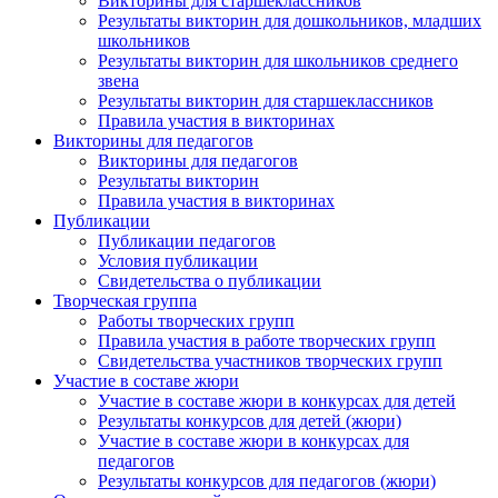
Викторины для старшеклассников
Результаты викторин для дошкольников, младших
школьников
Анонсы конкурсов
Результаты викторин для школьников среднего
звена
Подпишитесь на анонсы сегодня и узнавайте
Результаты викторин для старшеклассников
первыми о самом важном.
Правила участия в викторинах
Викторины для педагогов
Викторины для педагогов
Email
Результаты викторин
Правила участия в викторинах
Публикации
Публикации педагогов
Условия публикации
Имя
Свидетельства о публикации
Творческая группа
Работы творческих групп
Правила участия в работе творческих групп
Свидетельства участников творческих групп
Участие в составе жюри
Организация
Участие в составе жюри в конкурсах для детей
Результаты конкурсов для детей (жюри)
Участие в составе жюри в конкурсах для
педагогов
Результаты конкурсов для педагогов (жюри)