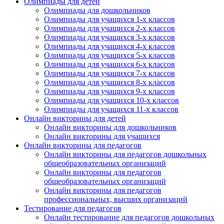
Подписаться
Олимпиады для детей
Олимпиады для дошкольников
Олимпиады для учащихся 1-х классов
Олимпиады для учащихся 2-х классов
Нажимая на кнопку, вы даете согласие на обработку своих
персональных данных согласно 152-ФЗ.
Подробнее
Олимпиады для учащихся 3-х классов
Олимпиады для учащихся 4-х классов
Олимпиады для учащихся 5-х классов
Олимпиады для учащихся 6-х классов
Олимпиады для учащихся 7-х классов
Олимпиады для учащихся 8-х классов
Олимпиады для учащихся 9-х классов
Олимпиады для учащихся 10-х классов
Олимпиады для учащихся 11-х классов
Онлайн викторины для детей
Онлайн викторины для дошкольников
Онлайн викторины для учащихся
Онлайн викторины для педагогов
Онлайн викторины для педагогов дошкольных
общеобразовательных организаций
Онлайн викторины для педагогов
общеобразовательных организаций
Онлайн викторины для педагогов
профессиональных, высших организаций
Тестирование для педагогов
Онлайн тестирование для педагогов дошкольных