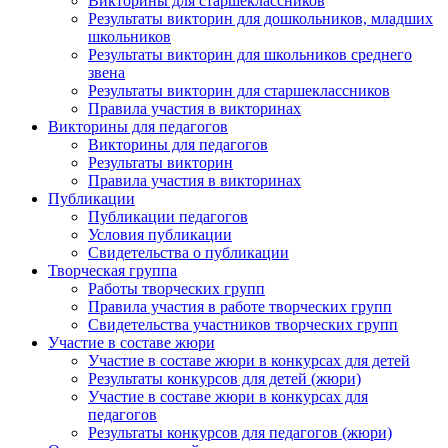
Викторины для старшеклассников
Результаты викторин для дошкольников, младших
Анонсы конкурсов
школьников
Результаты викторин для школьников среднего
Подпишитесь на анонсы сегодня и узнавайте
звена
первыми о самом важном.
Результаты викторин для старшеклассников
Правила участия в викторинах
Викторины для педагогов
Email
Викторины для педагогов
Результаты викторин
Правила участия в викторинах
Публикации
Публикации педагогов
Имя
Условия публикации
Свидетельства о публикации
Творческая группа
Работы творческих групп
Правила участия в работе творческих групп
Организация
Свидетельства участников творческих групп
Участие в составе жюри
Участие в составе жюри в конкурсах для детей
Результаты конкурсов для детей (жюри)
Участие в составе жюри в конкурсах для
педагогов
Подписаться
Результаты конкурсов для педагогов (жюри)