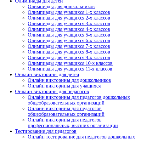
Олимпиады для детей
Олимпиады для дошкольников
Олимпиады для учащихся 1-х классов
Нажимая на кнопку, вы даете согласие на обработку своих
персональных данных согласно 152-ФЗ.
Подробнее
Олимпиады для учащихся 2-х классов
Олимпиады для учащихся 3-х классов
Олимпиады для учащихся 4-х классов
Олимпиады для учащихся 5-х классов
Олимпиады для учащихся 6-х классов
Олимпиады для учащихся 7-х классов
Олимпиады для учащихся 8-х классов
Олимпиады для учащихся 9-х классов
Олимпиады для учащихся 10-х классов
Олимпиады для учащихся 11-х классов
Онлайн викторины для детей
Онлайн викторины для дошкольников
Онлайн викторины для учащихся
Онлайн викторины для педагогов
Онлайн викторины для педагогов дошкольных
общеобразовательных организаций
Онлайн викторины для педагогов
общеобразовательных организаций
Онлайн викторины для педагогов
профессиональных, высших организаций
Тестирование для педагогов
Онлайн тестирование для педагогов дошкольных