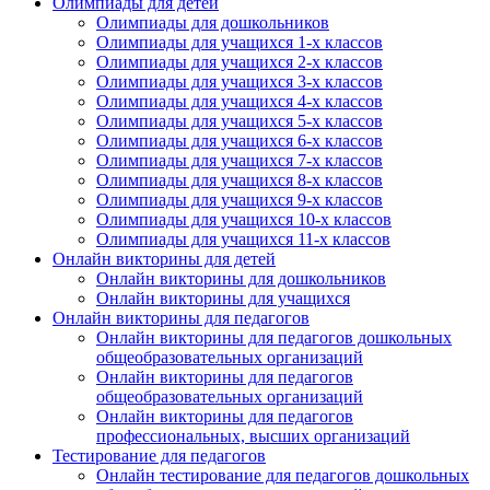
Олимпиады для детей
Олимпиады для дошкольников
Подписаться
Олимпиады для учащихся 1-х классов
Олимпиады для учащихся 2-х классов
Олимпиады для учащихся 3-х классов
Нажимая на кнопку, вы даете согласие на обработку своих
Олимпиады для учащихся 4-х классов
персональных данных согласно 152-ФЗ.
Подробнее
Олимпиады для учащихся 5-х классов
Олимпиады для учащихся 6-х классов
Олимпиады для учащихся 7-х классов
Олимпиады для учащихся 8-х классов
Олимпиады для учащихся 9-х классов
Олимпиады для учащихся 10-х классов
Олимпиады для учащихся 11-х классов
Онлайн викторины для детей
Онлайн викторины для дошкольников
Онлайн викторины для учащихся
Онлайн викторины для педагогов
Онлайн викторины для педагогов дошкольных
общеобразовательных организаций
Онлайн викторины для педагогов
общеобразовательных организаций
Онлайн викторины для педагогов
профессиональных, высших организаций
Тестирование для педагогов
Онлайн тестирование для педагогов дошкольных