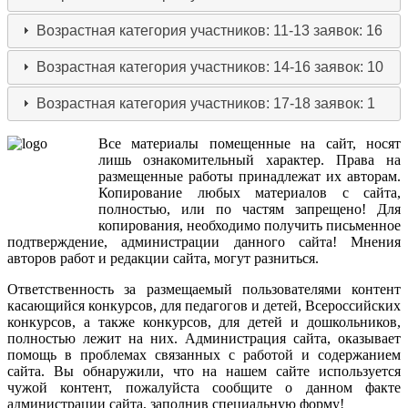
Возрастная категория участников: 11-13
заявок: 16
Возрастная категория участников: 14-16
заявок: 10
Возрастная категория участников: 17-18
заявок: 1
Все
материалы
помещенные
на
сайт
,
носят
лишь
ознакомительный
характер
.
Права
на
размещенные
работы
принадлежат
их
авторам
.
Копирование
любых
материалов
с
сайта
,
полностью
,
или
по
частям
запрещено
!
Для
копирования
,
необходимо
получить
письменное
подтверждение
,
администрации
данного
сайта
!
Мнения
авторов
работ
и
редакции
сайта
,
могут
разниться
.
Ответственность
за
размещаемый
пользователями
контент
касающийся
конкурсов
,
для
педагогов
и
детей
,
Всероссийских
конкурсов
,
а
также
конкурсов
,
для
детей
и
дошкольников
,
полностью
лежит
на
них
.
Администрация
сайта
,
оказывает
помощь
в
проблемах
связанных
с
работой
и
содержанием
сайта
.
Вы
обнаружили
,
что
на
нашем
сайте
используется
чужой
контент
,
пожалуйста
сообщите
о
данном
факте
администрации
сайта
,
заполнив
специальную
форму
!