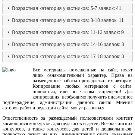
Возрастная категория участников: 5-7
заявок: 41
Возрастная категория участников: 8-10
заявок: 11
Возрастная категория участников: 11-13
заявок: 9
Возрастная категория участников: 14-16
заявок: 8
Возрастная категория участников: 17-18
заявок: 3
Все
материалы
помещенные
на
сайт
,
носят
лишь
ознакомительный
характер
.
Права
на
размещенные
работы
принадлежат
их
авторам
.
Копирование
любых
материалов
с
сайта
,
полностью
,
или
по
частям
запрещено
!
Для
копирования
,
необходимо
получить
письменное
подтверждение
,
администрации
данного
сайта
!
Мнения
авторов
работ
и
редакции
сайта
,
могут
разниться
.
Ответственность
за
размещаемый
пользователями
контент
касающийся
конкурсов
,
для
педагогов
и
детей
,
Всероссийских
конкурсов
,
а
также
конкурсов
,
для
детей
и
дошкольников
,
полностью
лежит
на
них
.
Администрация
сайта
,
оказывает