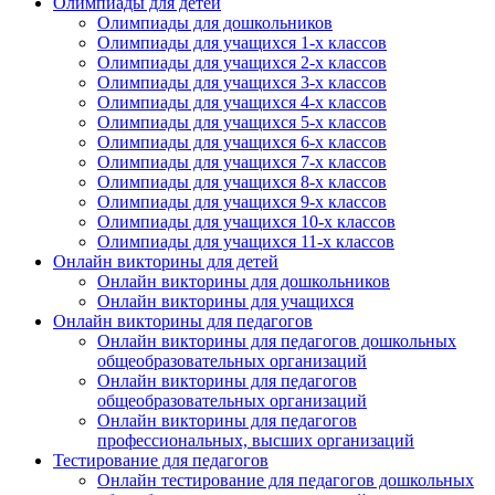
Олимпиады для детей
Олимпиады для дошкольников
Нажимая на кнопку, вы даете согласие на обработку своих
Олимпиады для учащихся 1-х классов
персональных данных согласно 152-ФЗ.
Подробнее
Олимпиады для учащихся 2-х классов
Олимпиады для учащихся 3-х классов
Олимпиады для учащихся 4-х классов
Олимпиады для учащихся 5-х классов
Олимпиады для учащихся 6-х классов
Олимпиады для учащихся 7-х классов
Олимпиады для учащихся 8-х классов
Олимпиады для учащихся 9-х классов
Олимпиады для учащихся 10-х классов
Олимпиады для учащихся 11-х классов
Онлайн викторины для детей
Онлайн викторины для дошкольников
Онлайн викторины для учащихся
Онлайн викторины для педагогов
Онлайн викторины для педагогов дошкольных
общеобразовательных организаций
Онлайн викторины для педагогов
общеобразовательных организаций
Онлайн викторины для педагогов
профессиональных, высших организаций
Тестирование для педагогов
Онлайн тестирование для педагогов дошкольных