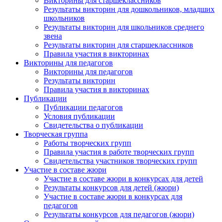
Викторины для старшеклассников
Результаты викторин для дошкольников, младших
Анонсы конкурсов
школьников
Результаты викторин для школьников среднего
Подпишитесь на анонсы сегодня и узнавайте
звена
первыми о самом важном.
Результаты викторин для старшеклассников
Правила участия в викторинах
Викторины для педагогов
Email
Викторины для педагогов
Результаты викторин
Правила участия в викторинах
Публикации
Публикации педагогов
Имя
Условия публикации
Свидетельства о публикации
Творческая группа
Работы творческих групп
Правила участия в работе творческих групп
Организация
Свидетельства участников творческих групп
Участие в составе жюри
Участие в составе жюри в конкурсах для детей
Результаты конкурсов для детей (жюри)
Участие в составе жюри в конкурсах для
педагогов
Подписаться
Результаты конкурсов для педагогов (жюри)