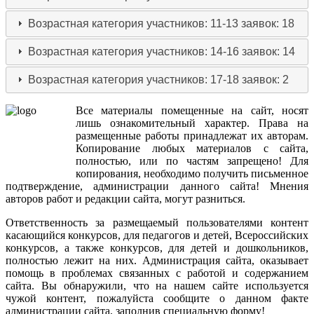
Возрастная категория участников: 11-13
заявок: 18
Возрастная категория участников: 14-16
заявок: 14
Возрастная категория участников: 17-18
заявок: 2
Все
материалы
помещенные
на
сайт
,
носят
лишь
ознакомительный
характер
.
Права
на
размещенные
работы
принадлежат
их
авторам
.
Копирование
любых
материалов
с
сайта
,
полностью
,
или
по
частям
запрещено
!
Для
копирования
,
необходимо
получить
письменное
подтверждение
,
администрации
данного
сайта
!
Мнения
авторов
работ
и
редакции
сайта
,
могут
разниться
.
Ответственность
за
размещаемый
пользователями
контент
касающийся
конкурсов
,
для
педагогов
и
детей
,
Всероссийских
конкурсов
,
а
также
конкурсов
,
для
детей
и
дошкольников
,
полностью
лежит
на
них
.
Администрация
сайта
,
оказывает
помощь
в
проблемах
связанных
с
работой
и
содержанием
сайта
.
Вы
обнаружили
,
что
на
нашем
сайте
используется
чужой
контент
,
пожалуйста
сообщите
о
данном
факте
администрации
сайта
,
заполнив
специальную
форму
!