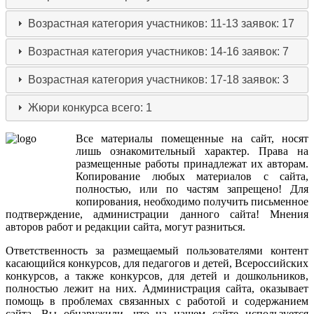
Возрастная категория участников: 11-13
заявок: 17
Возрастная категория участников: 14-16
заявок: 7
Возрастная категория участников: 17-18
заявок: 3
Жюри конкурса
всего: 1
Все
материалы
помещенные
на
сайт
,
носят
лишь
ознакомительный
характер
.
Права
на
размещенные
работы
принадлежат
их
авторам
.
Копирование
любых
материалов
с
сайта
,
полностью
,
или
по
частям
запрещено
!
Для
копирования
,
необходимо
получить
письменное
подтверждение
,
администрации
данного
сайта
!
Мнения
авторов
работ
и
редакции
сайта
,
могут
разниться
.
Ответственность
за
размещаемый
пользователями
контент
касающийся
конкурсов
,
для
педагогов
и
детей
,
Всероссийских
конкурсов
,
а
также
конкурсов
,
для
детей
и
дошкольников
,
полностью
лежит
на
них
.
Администрация
сайта
,
оказывает
помощь
в
проблемах
связанных
с
работой
и
содержанием
сайта
.
Вы
обнаружили
,
что
на
нашем
сайте
используется