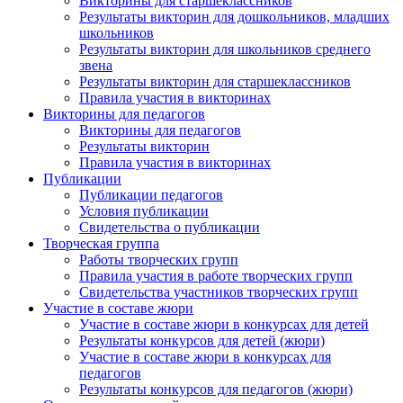
Викторины для старшеклассников
Анонсы конкурсов
Результаты викторин для дошкольников, младших
школьников
Подпишитесь на анонсы сегодня и узнавайте
Результаты викторин для школьников среднего
первыми о самом важном.
звена
Результаты викторин для старшеклассников
Правила участия в викторинах
Email
Викторины для педагогов
Викторины для педагогов
Результаты викторин
Правила участия в викторинах
Публикации
Имя
Публикации педагогов
Условия публикации
Свидетельства о публикации
Творческая группа
Работы творческих групп
Организация
Правила участия в работе творческих групп
Свидетельства участников творческих групп
Участие в составе жюри
Участие в составе жюри в конкурсах для детей
Результаты конкурсов для детей (жюри)
Участие в составе жюри в конкурсах для
Подписаться
педагогов
Результаты конкурсов для педагогов (жюри)