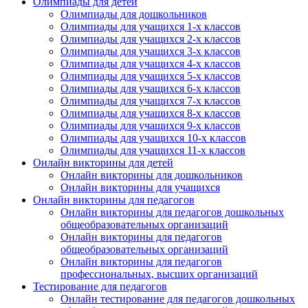
Олимпиады для детей
Нажимая на кнопку, вы даете согласие на обработку своих
Олимпиады для дошкольников
персональных данных согласно 152-ФЗ.
Подробнее
Олимпиады для учащихся 1-х классов
Олимпиады для учащихся 2-х классов
Олимпиады для учащихся 3-х классов
Олимпиады для учащихся 4-х классов
Олимпиады для учащихся 5-х классов
Олимпиады для учащихся 6-х классов
Олимпиады для учащихся 7-х классов
Олимпиады для учащихся 8-х классов
Олимпиады для учащихся 9-х классов
Олимпиады для учащихся 10-х классов
Олимпиады для учащихся 11-х классов
Онлайн викторины для детей
Онлайн викторины для дошкольников
Онлайн викторины для учащихся
Онлайн викторины для педагогов
Онлайн викторины для педагогов дошкольных
общеобразовательных организаций
Онлайн викторины для педагогов
общеобразовательных организаций
Онлайн викторины для педагогов
профессиональных, высших организаций
Тестирование для педагогов
Онлайн тестирование для педагогов дошкольных