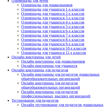
Олимпиады для детей
Подписаться
Олимпиады для дошкольников
Олимпиады для учащихся 1-х классов
Олимпиады для учащихся 2-х классов
Нажимая на кнопку, вы даете согласие на обработку своих
Олимпиады для учащихся 3-х классов
персональных данных согласно 152-ФЗ.
Подробнее
Олимпиады для учащихся 4-х классов
Олимпиады для учащихся 5-х классов
Олимпиады для учащихся 6-х классов
Олимпиады для учащихся 7-х классов
Олимпиады для учащихся 8-х классов
Олимпиады для учащихся 9-х классов
Олимпиады для учащихся 10-х классов
Олимпиады для учащихся 11-х классов
Онлайн викторины для детей
Онлайн викторины для дошкольников
Онлайн викторины для учащихся
Онлайн викторины для педагогов
Онлайн викторины для педагогов дошкольных
общеобразовательных организаций
Онлайн викторины для педагогов
общеобразовательных организаций
Онлайн викторины для педагогов
профессиональных, высших организаций
Тестирование для педагогов
Онлайн тестирование для педагогов дошкольных