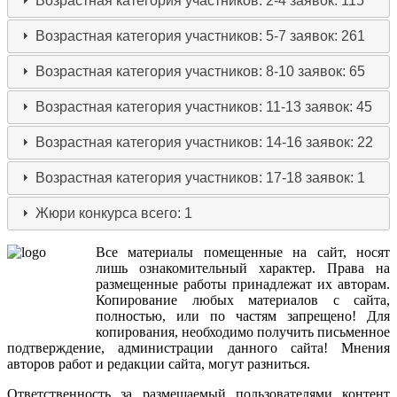
Возрастная категория участников: 2-4
заявок: 115
Возрастная категория участников: 5-7
заявок: 261
Возрастная категория участников: 8-10
заявок: 65
Возрастная категория участников: 11-13
заявок: 45
Возрастная категория участников: 14-16
заявок: 22
Возрастная категория участников: 17-18
заявок: 1
Жюри конкурса
всего: 1
Все
материалы
помещенные
на
сайт
,
носят
лишь
ознакомительный
характер
.
Права
на
размещенные
работы
принадлежат
их
авторам
.
Копирование
любых
материалов
с
сайта
,
полностью
,
или
по
частям
запрещено
!
Для
копирования
,
необходимо
получить
письменное
подтверждение
,
администрации
данного
сайта
!
Мнения
авторов
работ
и
редакции
сайта
,
могут
разниться
.
Ответственность
за
размещаемый
пользователями
контент