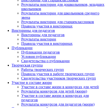
Викторины для старшеклассников
Результаты викторин для дошкольников, младших
Анонсы конкурсов
школьников
Результаты викторин для школьников среднего
звена
Подпишитесь на анонсы сегодня и узнавайте
Результаты викторин для старшеклассников
первыми о самом важном.
Правила участия в викторинах
Викторины для педагогов
Викторины для педагогов
Email
Результаты викторин
Правила участия в викторинах
Публикации
Публикации педагогов
Условия публикации
Имя
Свидетельства о публикации
Творческая группа
Работы творческих групп
Правила участия в работе творческих групп
Свидетельства участников творческих групп
Организация
Участие в составе жюри
Участие в составе жюри в конкурсах для детей
Результаты конкурсов для детей (жюри)
Участие в составе жюри в конкурсах для
педагогов
Результаты конкурсов для педагогов (жюри)
Подписаться