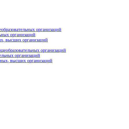
еобразовательных организаций
ьных организаций
ых, высших организаций
бщеобразовательных организаций
тельных организаций
ьных, высших организаций