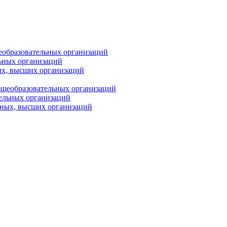
еобразовательных организаций
ьных организаций
ых, высших организаций
бщеобразовательных организаций
тельных организаций
ьных, высших организаций