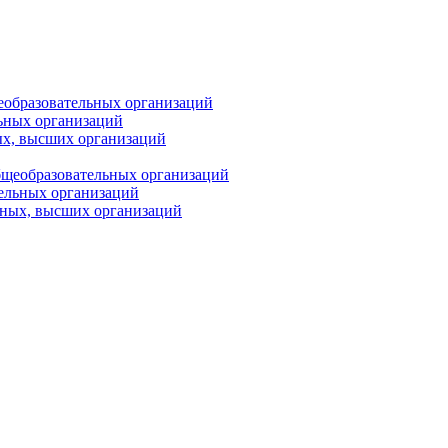
еобразовательных организаций
ьных организаций
ых, высших организаций
бщеобразовательных организаций
тельных организаций
ьных, высших организаций