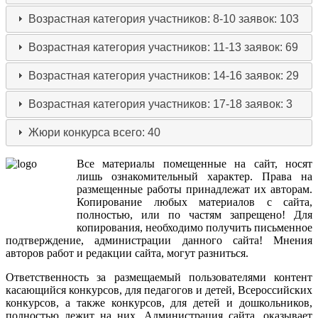
Возрастная категория участников: 8-10
заявок: 103
Возрастная категория участников: 11-13
заявок: 69
Возрастная категория участников: 14-16
заявок: 29
Возрастная категория участников: 17-18
заявок: 3
Жюри конкурса
всего: 40
Все
материалы
помещенные
на
сайт
,
носят
лишь
ознакомительный
характер
.
Права
на
размещенные
работы
принадлежат
их
авторам
.
Копирование
любых
материалов
с
сайта
,
полностью
,
или
по
частям
запрещено
!
Для
копирования
,
необходимо
получить
письменное
подтверждение
,
администрации
данного
сайта
!
Мнения
авторов
работ
и
редакции
сайта
,
могут
разниться
.
Ответственность
за
размещаемый
пользователями
контент
касающийся
конкурсов
,
для
педагогов
и
детей
,
Всероссийских
конкурсов
,
а
также
конкурсов
,
для
детей
и
дошкольников
,
полностью
лежит
на
них
.
Администрация
сайта
,
оказывает