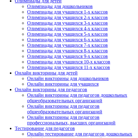
Олимпиады для детей
Олимпиады для дошкольников
Нажимая на кнопку, вы даете согласие на обработку своих
Олимпиады для учащихся 1-х классов
персональных данных согласно 152-ФЗ.
Подробнее
Олимпиады для учащихся 2-х классов
Олимпиады для учащихся 3-х классов
Олимпиады для учащихся 4-х классов
Олимпиады для учащихся 5-х классов
Олимпиады для учащихся 6-х классов
Олимпиады для учащихся 7-х классов
Олимпиады для учащихся 8-х классов
Олимпиады для учащихся 9-х классов
Олимпиады для учащихся 10-х классов
Олимпиады для учащихся 11-х классов
Онлайн викторины для детей
Онлайн викторины для дошкольников
Онлайн викторины для учащихся
Онлайн викторины для педагогов
Онлайн викторины для педагогов дошкольных
общеобразовательных организаций
Онлайн викторины для педагогов
общеобразовательных организаций
Онлайн викторины для педагогов
профессиональных, высших организаций
Тестирование для педагогов
Онлайн тестирование для педагогов дошкольных