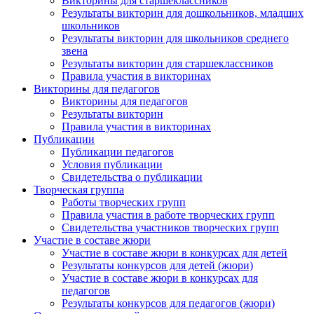
Викторины для старшеклассников
Результаты викторин для дошкольников, младших
Анонсы конкурсов
школьников
Результаты викторин для школьников среднего
Подпишитесь на анонсы сегодня и узнавайте
звена
первыми о самом важном.
Результаты викторин для старшеклассников
Правила участия в викторинах
Викторины для педагогов
Email
Викторины для педагогов
Результаты викторин
Правила участия в викторинах
Публикации
Публикации педагогов
Имя
Условия публикации
Свидетельства о публикации
Творческая группа
Работы творческих групп
Правила участия в работе творческих групп
Организация
Свидетельства участников творческих групп
Участие в составе жюри
Участие в составе жюри в конкурсах для детей
Результаты конкурсов для детей (жюри)
Участие в составе жюри в конкурсах для
педагогов
Подписаться
Результаты конкурсов для педагогов (жюри)