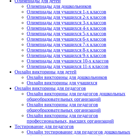
Олимпиады для детей
Олимпиады для дошкольников
Олимпиады для учащихся 1-х классов
Нажимая на кнопку, вы даете согласие на обработку своих
Олимпиады для учащихся 2-х классов
персональных данных согласно 152-ФЗ.
Подробнее
Олимпиады для учащихся 3-х классов
Олимпиады для учащихся 4-х классов
Олимпиады для учащихся 5-х классов
Олимпиады для учащихся 6-х классов
Олимпиады для учащихся 7-х классов
Олимпиады для учащихся 8-х классов
Олимпиады для учащихся 9-х классов
Олимпиады для учащихся 10-х классов
Олимпиады для учащихся 11-х классов
Онлайн викторины для детей
Онлайн викторины для дошкольников
Онлайн викторины для учащихся
Онлайн викторины для педагогов
Онлайн викторины для педагогов дошкольных
общеобразовательных организаций
Онлайн викторины для педагогов
общеобразовательных организаций
Онлайн викторины для педагогов
профессиональных, высших организаций
Тестирование для педагогов
Онлайн тестирование для педагогов дошкольных