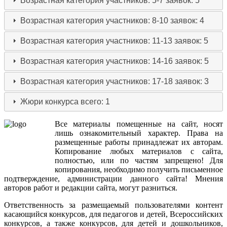
Возрастная категория участников: 5-7
заявок: 5
Возрастная категория участников: 8-10
заявок: 4
Возрастная категория участников: 11-13
заявок: 5
Возрастная категория участников: 14-16
заявок: 5
Возрастная категория участников: 17-18
заявок: 3
Жюри конкурса
всего: 1
Все
материалы
помещенные
на
сайт
,
носят
лишь
ознакомительный
характер
.
Права
на
размещенные
работы
принадлежат
их
авторам
.
Копирование
любых
материалов
с
сайта
,
полностью
,
или
по
частям
запрещено
!
Для
копирования
,
необходимо
получить
письменное
подтверждение
,
администрации
данного
сайта
!
Мнения
авторов
работ
и
редакции
сайта
,
могут
разниться
.
Ответственность
за
размещаемый
пользователями
контент
касающийся
конкурсов
,
для
педагогов
и
детей
,
Всероссийских
конкурсов
,
а
также
конкурсов
,
для
детей
и
дошкольников
,