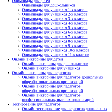
Олимпиады для детей
Олимпиады для дошкольников
Олимпиады для учащихся 1-х классов
Подписаться
Олимпиады для учащихся 2-х классов
Олимпиады для учащихся 3-х классов
Олимпиады для учащихся 4-х классов
Нажимая на кнопку, вы даете согласие на обработку своих
персональных данных согласно 152-ФЗ.
Подробнее
Олимпиады для учащихся 5-х классов
Олимпиады для учащихся 6-х классов
Олимпиады для учащихся 7-х классов
Олимпиады для учащихся 8-х классов
Олимпиады для учащихся 9-х классов
Олимпиады для учащихся 10-х классов
Олимпиады для учащихся 11-х классов
Онлайн викторины для детей
Онлайн викторины для дошкольников
Онлайн викторины для учащихся
Онлайн викторины для педагогов
Онлайн викторины для педагогов дошкольных
общеобразовательных организаций
Онлайн викторины для педагогов
общеобразовательных организаций
Онлайн викторины для педагогов
профессиональных, высших организаций
Тестирование для педагогов
Онлайн тестирование для педагогов дошкольных