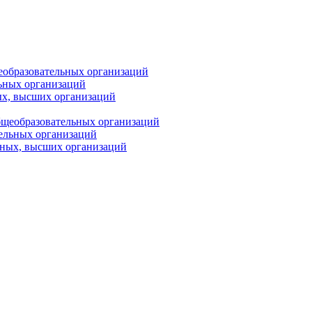
еобразовательных организаций
ьных организаций
ых, высших организаций
бщеобразовательных организаций
тельных организаций
ьных, высших организаций