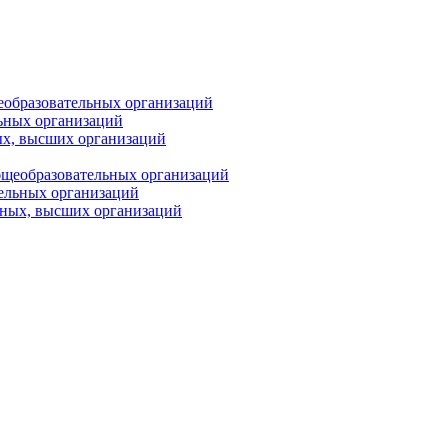
еобразовательных организаций
ьных организаций
ых, высших организаций
бщеобразовательных организаций
тельных организаций
ьных, высших организаций