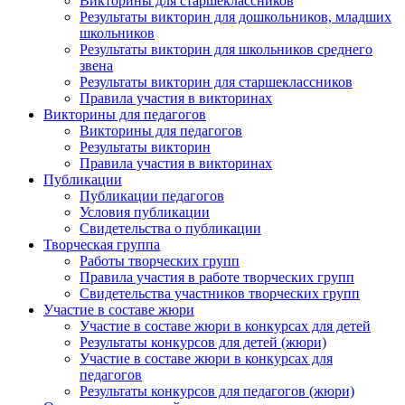
Викторины для старшеклассников
Результаты викторин для дошкольников, младших
школьников
Результаты викторин для школьников среднего
звена
Имя
Результаты викторин для старшеклассников
Правила участия в викторинах
Викторины для педагогов
Викторины для педагогов
Результаты викторин
Правила участия в викторинах
Организация
Публикации
Публикации педагогов
Условия публикации
Свидетельства о публикации
Творческая группа
Работы творческих групп
Подписаться
Правила участия в работе творческих групп
Свидетельства участников творческих групп
Участие в составе жюри
Нажимая на кнопку, вы даете согласие на обработку своих
Участие в составе жюри в конкурсах для детей
персональных данных согласно 152-ФЗ.
Подробнее
Результаты конкурсов для детей (жюри)
Участие в составе жюри в конкурсах для
педагогов
Результаты конкурсов для педагогов (жюри)