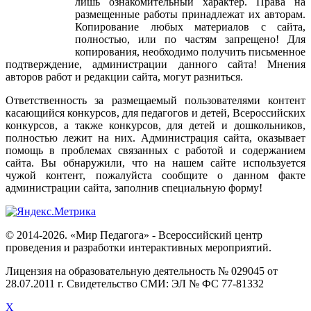
лишь
ознакомительный
характер
.
Права
на
размещенные
работы
принадлежат
их
авторам
.
Копирование
любых
материалов
с
сайта
,
полностью
,
или
по
частям
запрещено
!
Для
копирования
,
необходимо
получить
письменное
подтверждение
,
администрации
данного
сайта
!
Мнения
авторов
работ
и
редакции
сайта
,
могут
разниться
.
Ответственность
за
размещаемый
пользователями
контент
касающийся
конкурсов
,
для
педагогов
и
детей
,
Всероссийских
конкурсов
,
а
также
конкурсов
,
для
детей
и
дошкольников
,
полностью
лежит
на
них
.
Администрация
сайта
,
оказывает
помощь
в
проблемах
связанных
с
работой
и
содержанием
сайта
.
Вы
обнаружили
,
что
на
нашем
сайте
используется
чужой
контент
,
пожалуйста
сообщите
о
данном
факте
администрации
сайта
,
заполнив
специальную
форму
!
© 2014-2026. «Мир Педагога» - Всероссийский центр
проведения и разработки интерактивных мероприятий.
Лицензия на образовательную деятельность № 029045 от
28.07.2011 г. Свидетельство СМИ: ЭЛ № ФС 77-81332
X