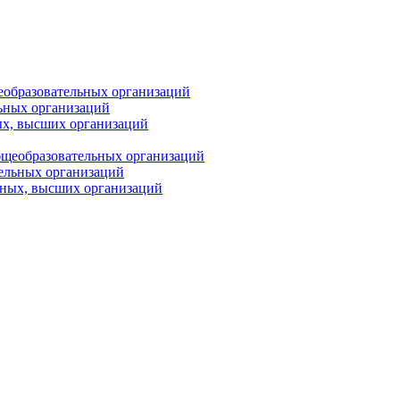
еобразовательных организаций
ьных организаций
ых, высших организаций
бщеобразовательных организаций
тельных организаций
ьных, высших организаций