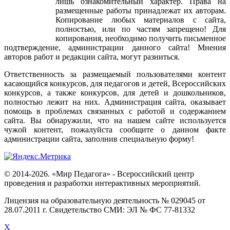
лишь
ознакомительный
характер
.
Права
на
размещенные
работы
принадлежат
их
авторам
.
Копирование
любых
материалов
с
сайта
,
полностью
,
или
по
частям
запрещено
!
Для
копирования
,
необходимо
получить
письменное
подтверждение
,
администрации
данного
сайта
!
Мнения
авторов
работ
и
редакции
сайта
,
могут
разниться
.
Ответственность
за
размещаемый
пользователями
контент
касающийся
конкурсов
,
для
педагогов
и
детей
,
Всероссийских
конкурсов
,
а
также
конкурсов
,
для
детей
и
дошкольников
,
полностью
лежит
на
них
.
Администрация
сайта
,
оказывает
помощь
в
проблемах
связанных
с
работой
и
содержанием
сайта
.
Вы
обнаружили
,
что
на
нашем
сайте
используется
чужой
контент
,
пожалуйста
сообщите
о
данном
факте
администрации
сайта
,
заполнив
специальную
форму
!
© 2014-2026. «Мир Педагога» - Всероссийский центр
проведения и разработки интерактивных мероприятий.
Лицензия на образовательную деятельность № 029045 от
28.07.2011 г. Свидетельство СМИ: ЭЛ № ФС 77-81332
X