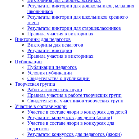
Викторины для старшеклассников
Результаты викторин для дошкольников, младших
школьников
Результаты викторин для школьников среднего
звена
Имя
Результаты викторин для старшеклассников
Правила участия в викторинах
Викторины для педагогов
Викторины для педагогов
Результаты викторин
Правила участия в викторинах
Организация
Публикации
Публикации педагогов
Условия публикации
Свидетельства о публикации
Творческая группа
Работы творческих групп
Подписаться
Правила участия в работе творческих групп
Свидетельства участников творческих групп
Участие в составе жюри
Нажимая на кнопку, вы даете согласие на обработку своих
Участие в составе жюри в конкурсах для детей
персональных данных согласно 152-ФЗ.
Подробнее
Результаты конкурсов для детей (жюри)
Участие в составе жюри в конкурсах для
педагогов
Результаты конкурсов для педагогов (жюри)