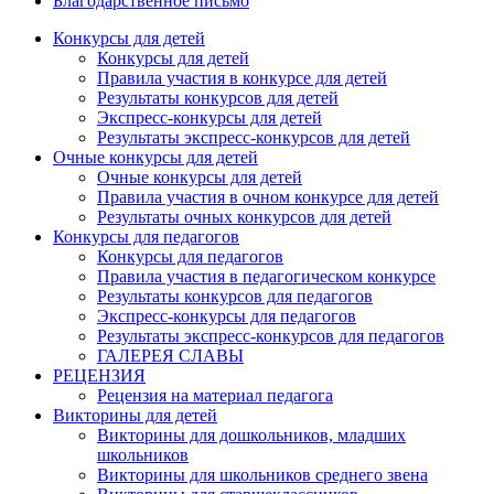
Благодарственное письмо
Конкурсы для детей
Конкурсы для детей
Правила участия в конкурсе для детей
Результаты конкурсов для детей
Экспресс-конкурсы для детей
Результаты экспресс-конкурсов для детей
Очные конкурсы для детей
Очные конкурсы для детей
Правила участия в очном конкурсе для детей
Результаты очных конкурсов для детей
Конкурсы для педагогов
Конкурсы для педагогов
Правила участия в педагогическом конкурсе
Результаты конкурсов для педагогов
Экспресс-конкурсы для педагогов
Результаты экспресс-конкурсов для педагогов
ГАЛЕРЕЯ СЛАВЫ
РЕЦЕНЗИЯ
Анонсы конкурсов
Рецензия на материал педагога
Викторины для детей
Подпишитесь на анонсы сегодня и узнавайте
Викторины для дошкольников, младших
первыми о самом важном.
школьников
Викторины для школьников среднего звена