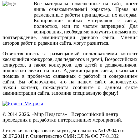
Все
материалы
помещенные
на
сайт
,
носят
лишь
ознакомительный
характер
.
Права
на
размещенные
работы
принадлежат
их
авторам
.
Копирование
любых
материалов
с
сайта
,
полностью
,
или
по
частям
запрещено
!
Для
копирования
,
необходимо
получить
письменное
подтверждение
,
администрации
данного
сайта
!
Мнения
авторов
работ
и
редакции
сайта
,
могут
разниться
.
Ответственность
за
размещаемый
пользователями
контент
касающийся
конкурсов
,
для
педагогов
и
детей
,
Всероссийских
конкурсов
,
а
также
конкурсов
,
для
детей
и
дошкольников
,
полностью
лежит
на
них
.
Администрация
сайта
,
оказывает
помощь
в
проблемах
связанных
с
работой
и
содержанием
сайта
.
Вы
обнаружили
,
что
на
нашем
сайте
используется
чужой
контент
,
пожалуйста
сообщите
о
данном
факте
администрации
сайта
,
заполнив
специальную
форму
!
© 2014-2026. «Мир Педагога» - Всероссийский центр
проведения и разработки интерактивных мероприятий.
Лицензия на образовательную деятельность № 029045 от
28.07.2011 г. Свидетельство СМИ: ЭЛ № ФС 77-81332