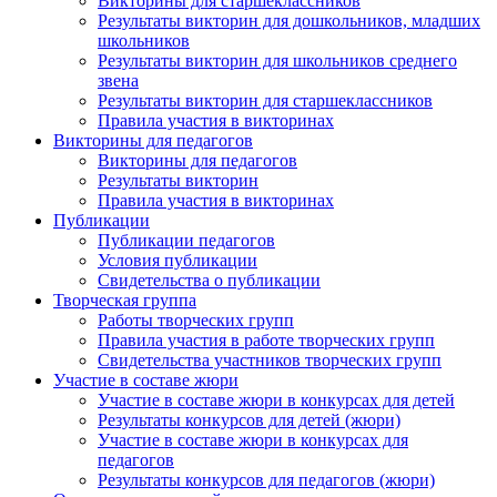
Викторины для старшеклассников
Email
Результаты викторин для дошкольников, младших
школьников
Результаты викторин для школьников среднего
звена
Результаты викторин для старшеклассников
Имя
Правила участия в викторинах
Викторины для педагогов
Викторины для педагогов
Результаты викторин
Правила участия в викторинах
Организация
Публикации
Публикации педагогов
Условия публикации
Свидетельства о публикации
Творческая группа
Работы творческих групп
Подписаться
Правила участия в работе творческих групп
Свидетельства участников творческих групп
Участие в составе жюри
Участие в составе жюри в конкурсах для детей
Нажимая на кнопку, вы даете согласие на обработку своих
персональных данных согласно 152-ФЗ.
Подробнее
Результаты конкурсов для детей (жюри)
Участие в составе жюри в конкурсах для
педагогов
Результаты конкурсов для педагогов (жюри)