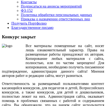
Контакты
Подписаться на анонсы мероприятий
ФЗ-152
Политика обработки персональных данных
Приказы о назначении ответственных лиц
Получить Портфолио
Благодарственное письмо
Конкурс закрыт
Все
материалы
помещенные
на
сайт
,
носят
лишь
ознакомительный
характер
.
Права
на
размещенные
работы
принадлежат
их
авторам
.
Копирование
любых
материалов
с
сайта
,
полностью
,
или
по
частям
запрещено
!
Для
копирования
,
необходимо
получить
письменное
подтверждение
,
администрации
данного
сайта
!
Мнения
авторов
работ
и
редакции
сайта
,
могут
разниться
.
Ответственность
за
размещаемый
пользователями
контент
касающийся
конкурсов
,
для
педагогов
и
детей
,
Всероссийских
конкурсов
,
а
также
конкурсов
,
для
детей
и
дошкольников
,
полностью
лежит
на
них
.
Администрация
сайта
,
оказывает
помощь
в
проблемах
связанных
с
работой
и
содержанием
сайта
.
Вы
обнаружили
,
что
на
нашем
сайте
используется